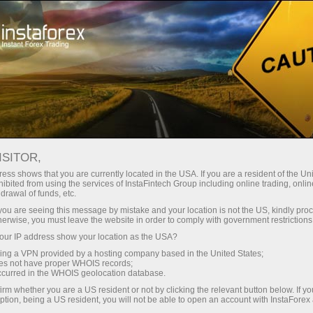
Kempen
Peraduan
Sniper
ISITOR,
Sniper
ess shows that you are currently located in the USA. If you are a resident of the Uni
ibited from using the services of InstaFintech Group including online trading, online
drawal of funds, etc.
Every week we raffle off $1,500 among traders
k you are seeing this message by mistake and your location is not the US, kindly pro
with the best trading performance in a demo
herwise, you must leave the website in order to comply with government restrictions
account. Join the Sniper contest right now and
ur IP address show your location as the USA?
become one of these lucky ones!
sing a VPN provided by a hosting company based in the United States;
oes not have proper WHOIS records;
occurred in the WHOIS geolocation database.
Sertai
irm whether you are a US resident or not by clicking the relevant button below. If y
ption, being a US resident, you will not be able to open an account with InstaForex