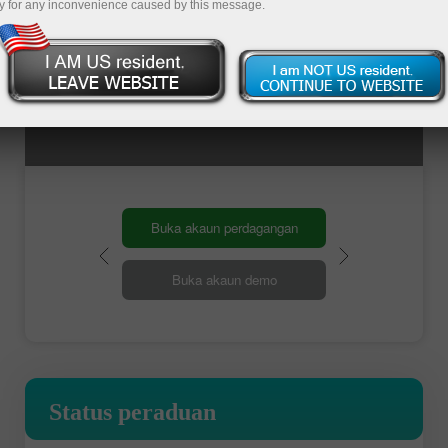
y for any inconvenience caused by this message.
Buka akaun perdagangan
Buka akaun demo
Status peraduan