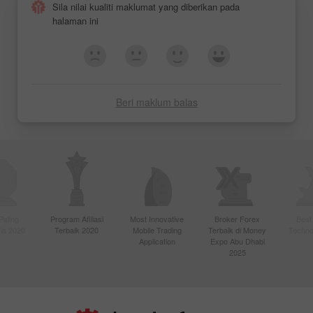
Sila nilai kualiti maklumat yang diberikan pada
halaman ini
Beri maklum balas
Paling
Program Afiliasi
Most Innovative
Broker Forex
Best
sia 2020
Terbaik 2020
Mobile Trading
Terbaik di Money
Techno
Application
Expo Abu Dhabi
2025