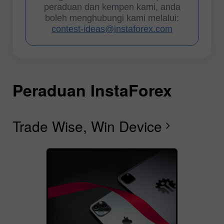
peraduan dan kempen kami, anda
boleh menghubungi kami melalui:
contest-ideas@instaforex.com
Peraduan InstaForex
P
P
P
P
P
P
I
Trade Wise, Win Device
D
Fe
F
R
L
S
G
chevron_right