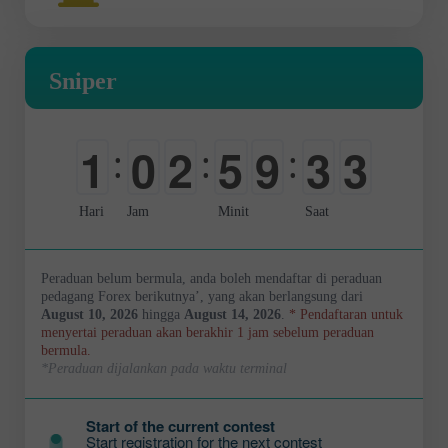
Sniper
1
0
2
5
9
3
2
:
:
:
0
-
0
0
0
0
3
Hari
Jam
Minit
Saat
Peraduan belum bermula, anda boleh mendaftar di peraduan
pedagang Forex berikutnya’, yang akan berlangsung dari
August 10, 2026
hingga
August 14, 2026
.
* Pendaftaran untuk
menyertai peraduan akan berakhir 1 jam sebelum peraduan
bermula.
*Peraduan dijalankan pada waktu terminal
Start of the current contest
Start registration for the next contest