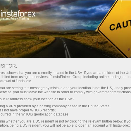
INSTAFOREX TRADEMARKS
ISITOR,
ess shows that you are currently located in the USA. If you are a resident of the Uni
ibited from using the services of InstaFintech Group including online trading, online
InstaForex adalah jenama terkenal pada pasaran
drawal of funds, etc.
perkhidmatan Forex,dan ia memberikan kami hak
k you are seeing this message by mistake and your location is not the US, kindly pro
herwise, you must leave the website in order to comply with government restrictions
untuk bangga pada pencapaian kami dan melindungi
ur IP address show your location as the USA?
hak kami disisi undang-undang.Dengan
sing a VPN provided by a hosting company based in the United States;
mengembangkan produk dan perkhidmatan kami
oes not have proper WHOIS records;
occurred in the WHOIS geolocation database.
untuk pelanggan dan rakan niaga, kami mencipta
irm whether you are a US resident or not by clicking the relevant button below. If y
nama baru yang juga merupakan harta berdaftar
ption, being a US resident, you will not be able to open an account with InstaForex