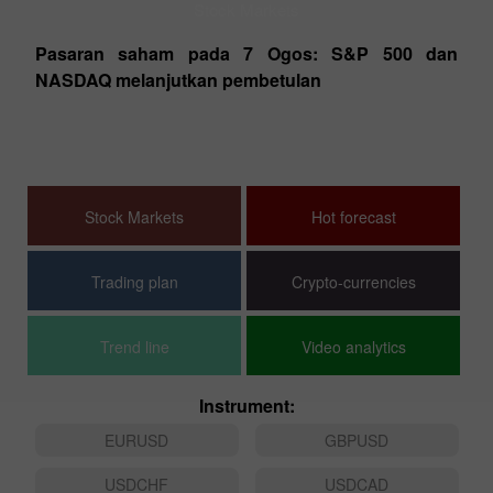
Stock Markets
Pasaran saham pada 7 Ogos: S&P 500 dan
NASDAQ melanjutkan pembetulan
000
Pa
an
K
Ho
Stock Markets
Hot forecast
Trading plan
Crypto-currencies
Trend line
Video analytics
Instrument:
EURUSD
GBPUSD
USDCHF
USDCAD