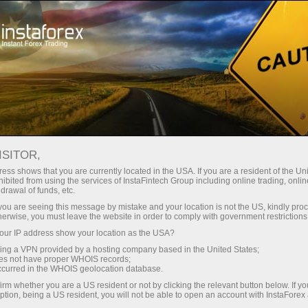
Mengenai InstaForex
ISITOR,
Mengenai InstaForex
ess shows that you are currently located in the USA. If you are a resident of the Uni
ibited from using the services of InstaFintech Group including online trading, online
drawal of funds, etc.
Jenama InstaForex dibangunkan pada tahun
k you are seeing this message by mistake and your location is not the US, kindly pro
2007 dan pada masa ini ia merupakan pilihan
herwise, you must leave the website in order to comply with government restrictions
utama untuk lebih daripada 7 juta orang
ur IP address show your location as the USA?
pedagang.
sing a VPN provided by a hosting company based in the United States;
oes not have proper WHOIS records;
occurred in the WHOIS geolocation database.
irm whether you are a US resident or not by clicking the relevant button below. If y
ption, being a US resident, you will not be able to open an account with InstaForex