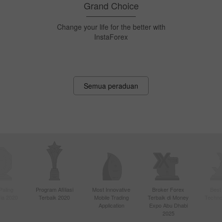
InstaForex Sniper
Menjadi pedagang paling pantas dan
menangi AS$1,500 setiap minggu!
Semua peraduan
Paling
Program Afiliasi
Most Innovative
Broker Forex
Best
sia 2020
Terbaik 2020
Mobile Trading
Terbaik di Money
Techno
Application
Expo Abu Dhabi
2025