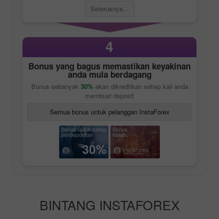
Seterusnya...
4
Bonus yang bagus memastikan keyakinan
anda mula berdagang
Bonus sebanyak
30%
akan dikreditkan setiap kali anda
membuat deposit
Semua bonus untuk pelanggan InstaForex
Bonus untuk setiap
Bonus
pendepositan
Kelab
30%
BINTANG INSTAFOREX