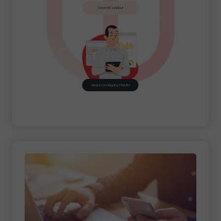
Deposit pelabur
Akaun pedagang PAMM