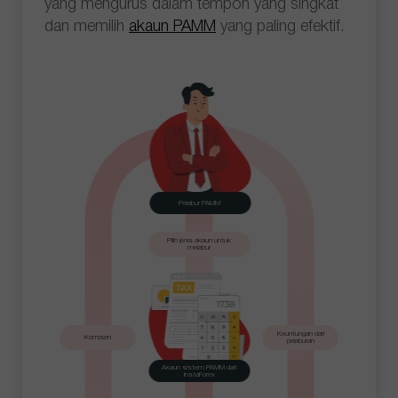
yang mengurus dalam tempoh yang singkat
dan memilih
akaun PAMM
yang paling efektif.
Pelabur PAMM
Pilih jenis akaun untuk
melabur
Keuntungan dari
Komisen
pelaburan
Akaun sistem PAMM dari
InstaForex