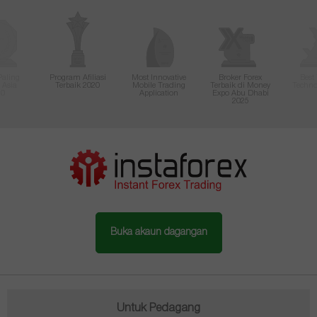
Paling
Program Afiliasi
Most Innovative
Broker Forex
Best
i Asia
Terbaik 2020
Mobile Trading
Terbaik di Money
Techno
20
Application
Expo Abu Dhabi
2025
Buka akaun dagangan
Untuk Pedagang