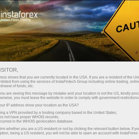
Journaliste de demandes de renseignements
ISITOR,
Journalist inquiries
ess shows that you are currently located in the USA. If you are a resident of the Uni
ibited from using the services of InstaFintech Group including online trading, online
drawal of funds, etc.
Nous sommes prêts à répondre à vos questions
k you are seeing this message by mistake and your location is not the US, kindly pro
concernant le fonctionnement du Groupe de
herwise, you must leave the website in order to comply with government restrictions
sociétés InstaFintech des: faits, commentaires,
ur IP address show your location as the USA?
interviews, photographies, des nouvelles et des
sing a VPN provided by a hosting company based in the United States;
annonces. Ce service est uniquement
oes not have proper WHOIS records;
occurred in the WHOIS geolocation database.
disponible pour les journalistes et les
représentants des médias de masse.
irm whether you are a US resident or not by clicking the relevant button below. If y
ption, being a US resident, you will not be able to open an account with InstaForex