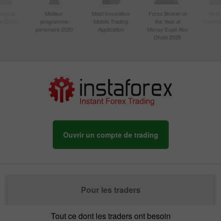
le plus
Meilleur
Most Innovative
Forex Broker of
Best
sie 2020
programme
Mobile Trading
the Year at
Techno
partenaire 2020
Application
Money Expo Abu
Dhabi 2025
Ouvrir un compte de trading
Pour les traders
Tout ce dont les traders ont besoin