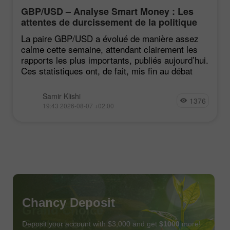
GBP/USD – Analyse Smart Money : Les
attentes de durcissement de la politique
du FOMC restent faibles
La paire GBP/USD a évolué de manière assez
calme cette semaine, attendant clairement les
rapports les plus importants, publiés aujourd’hui.
Ces statistiques ont, de fait, mis fin au débat
Samir Klishi
1376
19:43 2026-08-07 +02:00
Chancy Deposit
Deposit your account with $3,000 and get
$1000
more!