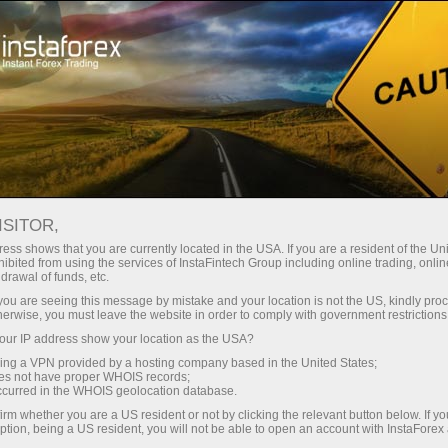
Faites une pause
Nous sommes sur les réseaux sociaux
BLOGS DE LA SOCIÉTÉ
ISITOR,
INSTAFOREX
ess shows that you are currently located in the USA. If you are a resident of the Uni
ibited from using the services of InstaFintech Group including online trading, online
drawal of funds, etc.
k you are seeing this message by mistake and your location is not the US, kindly pro
herwise, you must leave the website in order to comply with government restrictions
Ouvrir un compte de trading
ur IP address show your location as the USA?
sing a VPN provided by a hosting company based in the United States;
Ouvrir un compte de
oes not have proper WHOIS records;
occurred in the WHOIS geolocation database.
démonstration
irm whether you are a US resident or not by clicking the relevant button below. If y
ption, being a US resident, you will not be able to open an account with InstaForex