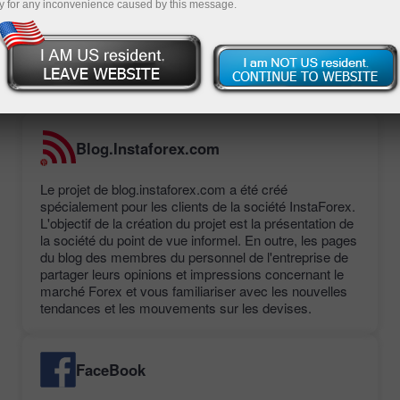
y for any inconvenience caused by this message.
La liste des blogs officiels InstaForex, situé sur leur
propre portail, ainsi que le grand public blog-
communautés, est présenté ci-dessous:
Blog.Instaforex.com
Le projet de blog.instaforex.com a été créé
spécialement pour les clients de la société InstaForex.
L'objectif de la création du projet est la présentation de
la société du point de vue informel. En outre, les pages
du blog des membres du personnel de l'entreprise de
partager leurs opinions et impressions concernant le
marché Forex et vous familiariser avec les nouvelles
tendances et les mouvements sur les devises.
FaceBook