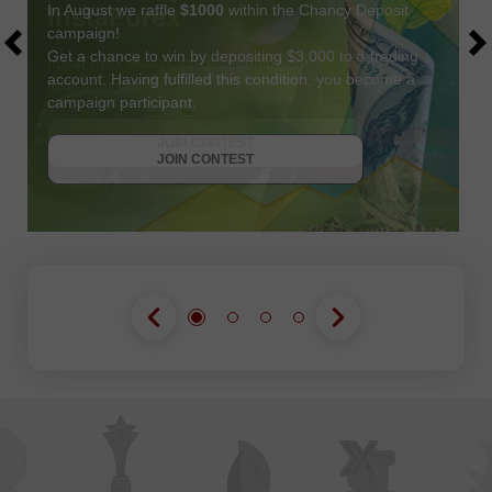
In August we raffle
$1000
within the Chancy Deposit
campaign!
Get a chance to win by depositing $3,000 to a trading
account. Having fulfilled this condition, you become a
campaign participant.
JOIN CONTEST
GET BONUS
JOIN CONTEST
JOIN CONTEST