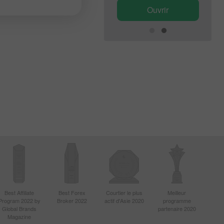
Ouvrir
Ouvrir
Best Affiliate
Best Forex
Courtier le plus
Meilleur
Program 2022 by
Broker 2022
actif d'Asie 2020
programme
Global Brands
partenaire 2020
Magazine