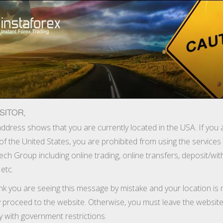
ture rapide de compte
Plateforme de trading
ur les traders
Pour les
Pour les
Campa
débutants
investisseurs
partenaires
SITOR,
épôt
ddress shows that you are currently located in the USA. If you 
of the United States, you are prohibited from using the services
onus de Bienvenue.
ech Group including online trading, online transfers, deposit/wi
a procedure d’ouverture d’un compte* et remplir le formulaire 
 etc.
 et ne prendra que quelque instants.
ink you are seeing this message by mistake and your location is 
y proceed to the website. Otherwise, you must leave the website
y with government restrictions.