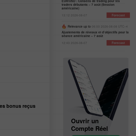
EUR/USD : Conseils de trading pour les
traders débutants – 7 août (Session
américaine)
13:12 2026-08-07
Forecast
Relevance up to
06:00 2026-08-08 UTC--4
Ajustements de niveaux et d’objectifs pour la
séance américaine – 7 août
12:43 2026-08-07
Forecast
l des bonus reçus
Ouvrir un
Ouvrir un
Compte Démo
Compte Réel