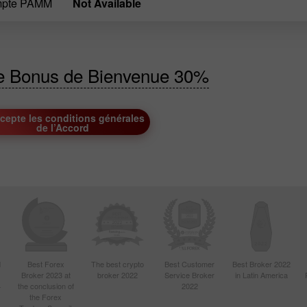
ompte PAMM
Not Available
Ouvrir
Ouvrir
de Bonus de Bienvenue 30%
ccepte les conditions générales
de l’Accord
d
Best Forex
The best crypto
Best Customer
Best Broker 2022
Broker 2023 at
broker 2022
Service Broker
in Latin America
4
the conclusion of
2022
the Forex