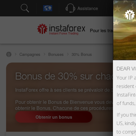
Assistance
Ouver
Po
Pour les traders
Campagnes
Bonuses
30% Bonus
DEAR VI
Bonus de 30% sur chaque d
Your IP a
resident 
InstaForex offre à ses clients se prévaloir de 30% de B
InstaFint
Pour obtenir le Bonus de Bienvenue vous devez suivre l
of funds,
obtenir le Bonus. Chacune de ces procédures est simple
If you th
Obtenir un bonus
US, kindl
to compl