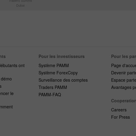
Traders Summit
Dubai
nts
Pour les investisseurs
Pour les pa
débutants ont
Système PAMM
Page d'accue
Système ForexCopy
Devenir part
e démo
Surveillance des comptes
Espace part
s
Traders PAMM
Avantages po
cer le
PAMM-FAQ
Cooperatio
emment
Careers
For Press