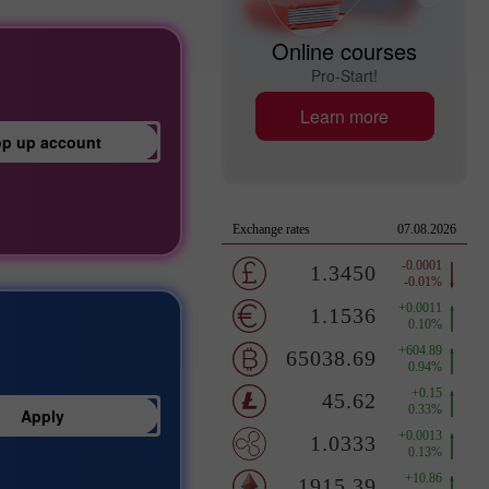
Online courses
Pro-Start!
Learn more
op up account
Apply