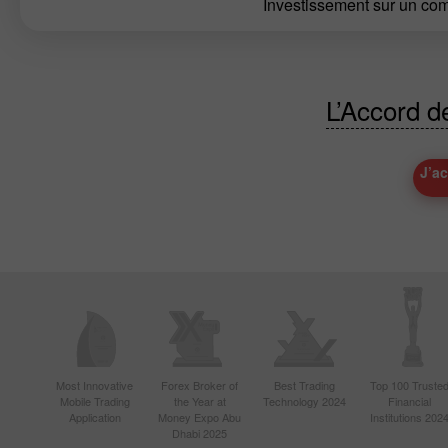
Investissement sur un c
L’Accord 
J’a
Most Innovative
Forex Broker of
Best Trading
Top 100 Truste
Mobile Trading
the Year at
Technology 2024
Financial
Application
Money Expo Abu
Institutions 202
Dhabi 2025