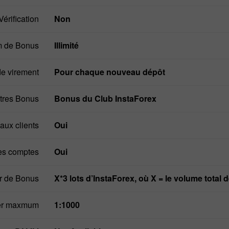
Vérification
non
m de Bonus
illimité
de virement
pour chaque nouveau dépôt
tres Bonus
Bonus du Club InstaForex
aux clients
oui
des comptes
oui
er de Bonus
X*3 lots d’InstaForex, où X = le volume tota
Ouvrir un
Ouvrir un
vier maxmum
1:1000
Compte Démo
Compte Réel