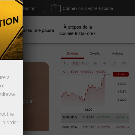
Déposer / Retirer
Connexion à votre Espace
À propos de la
gnes
Faites une pause
société InstaForex
Devises
Crypto
Actions
M5
M15
M30
H1
H4
D1
W1
C
1
.
1
5
3
6
0
+
0
.
0
0
0
3
0
(
+
0
.
0
3
%
)
are a
 of
thdrawal
de demande pour
not the
EURUSD.fx
1.15320
+0.00070
+0.06%
 in order
GBPUSD.fx
1.34480
-0.00070
-0.05%