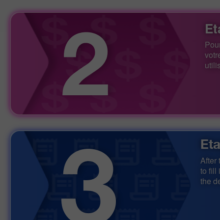
Et
Pour
votr
util
Et
After
to fi
the d