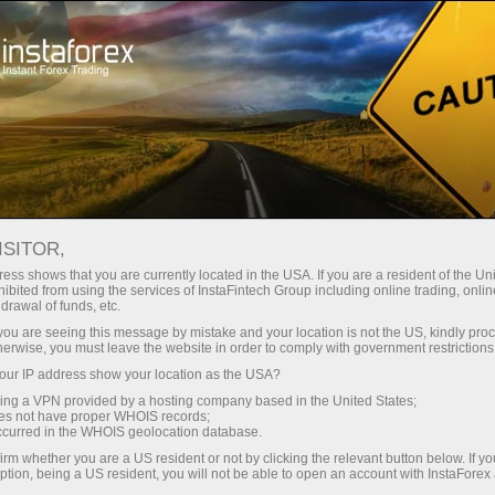
Campagnes
Concours
Jaguar F-Type
ISITOR,
Jaguar F-Type
ess shows that you are currently located in the USA. If you are a resident of the Uni
d’InstaForex
ibited from using the services of InstaFintech Group including online trading, online
drawal of funds, etc.
k you are seeing this message by mistake and your location is not the US, kindly pro
herwise, you must leave the website in order to comply with government restrictions
La promotion «Ne rêvez pas, mais gagnez la
ur IP address show your location as the USA?
Jaguar F-type d'InstaForex» est officiellement
terminée ! Le numéro-Jaguar
51287
a été fixé le
sing a VPN provided by a hosting company based in the United States;
oes not have proper WHOIS records;
30 octobre 2016.
occurred in the WHOIS geolocation database.
irm whether you are a US resident or not by clicking the relevant button below. If y
Après toutes les vérifications nécessaires, un
ption, being a US resident, you will not be able to open an account with InstaForex
compte de trading de la valeur la plus proche du