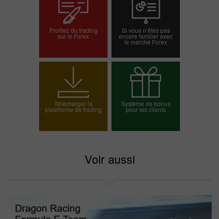
Profitez du trading
Si vous n’êtes pas
sur le Forex
encore familier avec
le marché Forex
Ouvrir un compte
Ouvrir un compte réel
démo
Télécharger la
Système de bonus
plateforme de trading
pour les clients
Choisissez votre
bonus
Voir aussi