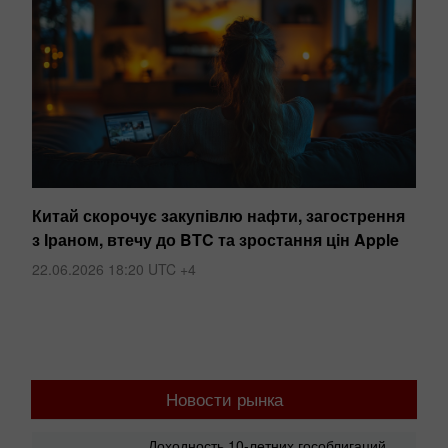
Китай скорочує закупівлю нафти, загострення
Ін
з Іраном, втечу до BTC та зростання цін Apple
кр
22.06.2026 18:20 UTC +4
25
Новости рынка
Доходность 10-летних гособлигаций