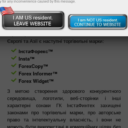
y for any inconvenience caused by this message.
Постійно розширюючи межі можливостей наших
клієнтів і партнерів, компанія створює унікальні
продукти та послуги, які отримують власні імена,
що також підлягають законному захисту. Так,
зареєстрованою власністю ГК ІнстаФинтех в
Європі та Азії є наступні торгівельні марки:
ІнстаФорекс™
Insta™
ForexCopy™
Forex Informer™
Forex Widget™
З метою створення здорового конкурентного
середовища, логотипи, веб-сторінки і інші
характерні ознаки ГК ІнстаФинтех захищені
законами про торгівельні марки, про авторське
право та інтелектуальну власність, і вони не
можуть бути використані в комерційних цілях без