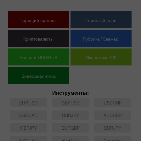
Горящий прогноз
Торговый план
Криптовалюты
Рубрика "Свежак"
Новости USD/RUB
Экономика РФ
Видеоаналитика
Инструменты:
EURUSD
GBPUSD
USDCHF
USDCAD
USDJPY
AUDUSD
GBPJPY
EURGBP
EURJPY
NZDUSD
EURNZD
Серебро