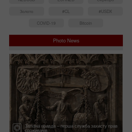
Золото
#CL
#USDX
COVID-19
Bitcoin
Photo News
т у
Залізна правда – перша служба захисту прав
споживачів