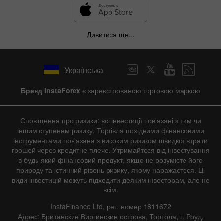
Дивитися ще...
Українська
Бренд InstaForex
є зареєстрованою торговою маркою
Сповіщення про ризики: всі інвестиції пов'язані з тим чи
іншим ступенем ризику. Торгівля похідними фінансовими
інструментами пов'язана з високим ризиком швидкої втрати
грошей через кредитне плече. Утримайтеся від інвестування
в будь-який фінансовий продукт, якщо не розумієте його
природу та істинний рівень ризику, якому наражаєтеся. Ці
види інвестицій можуть підходити деяким інвесторам, але не
всім.
InstaFinance Ltd, рег. номер 1811672
Адрес: Британские Виргинские острова, Тортола, г. Роуд,