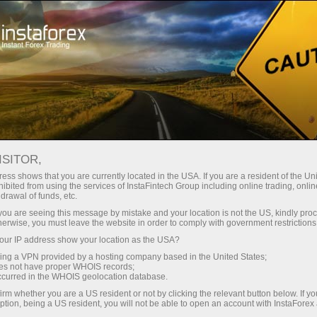
ISITOR,
ТОРГІВЕЛЬНІ МАРКИ ГК
ess shows that you are currently located in the USA. If you are a resident of the Uni
ibited from using the services of InstaFintech Group including online trading, online
ІНСТАФИНТЕХ
drawal of funds, etc.
k you are seeing this message by mistake and your location is not the US, kindly pro
herwise, you must leave the website in order to comply with government restrictions
ur IP address show your location as the USA?
Ім'я ІнстаФорекс має статус відомого бренду на
sing a VPN provided by a hosting company based in the United States;
oes not have proper WHOIS records;
світовому ринку Форекс-послуг, що дає нам право
occurred in the WHOIS geolocation database.
пишатися своїми досягненнями і захищати права
irm whether you are a US resident or not by clicking the relevant button below. If y
ption, being a US resident, you will not be able to open an account with InstaForex
на торгівельні марки на юридичній основі.