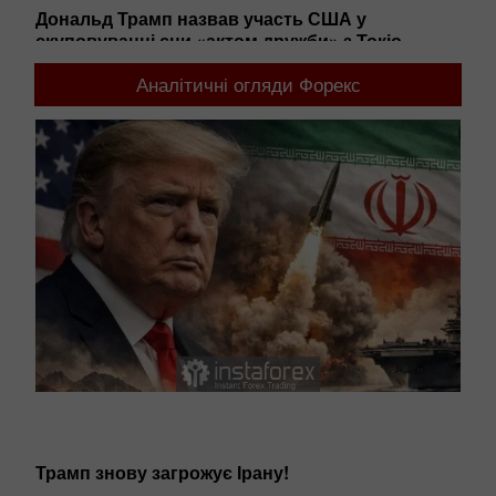
Дональд Трамп назвав участь США у
До
скуповуванні єни «актом дружби» з Токіо
на
08:19 2026-08-05 UTC+00
08
Аналітичні огляди Форекс
Новости
П
р
Трамп знову загрожує Ірану!
ву
р