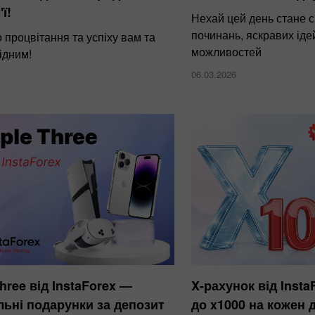
'ї!
Нехай цей день стане 
починань, яскравих ідей
процвітання та успіху вам та
можливостей
ідним!
06.03.2026
Three від InstaForex —
X-рахунок від Inst
льні подарунки за депозит
до x1000 на кожен 