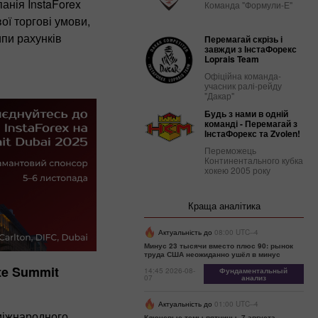
анія InstaForex
Команда "Формули-Е"
ої торгові умови,
пи рахунків
Перемагай скрізь і
завжди з ІнстаФорекс
Loprais Team
Офіційна команда-
учасник ралі-рейду
"Дакар"
Будь з нами в одній
команді - Перемагай з
ІнстаФорекс та Zvolen!
Переможець
Континентального кубка
хокею 2005 року
Краща аналітика
Актуальність до
08:00 UTC--4
Минус 23 тысячи вместо плюс 90: рынок
труда США неожиданно ушёл в минус
ate Summit
14:45 2026-08-
Фундаментальный
07
анализ
Актуальність до
01:00 UTC--4
жнародного
Ключевые темы пятницы, 7 августа