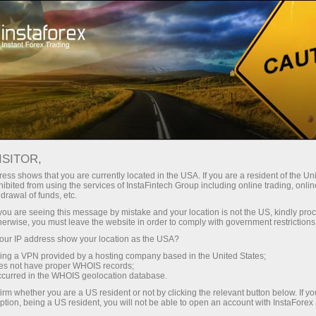
Швидке відкриття рахунку
Торгова платформа
очатківцям
Інвесторам
Партнерам
Промоа
ISITOR,
ess shows that you are currently located in the USA. If you are a resident of the Uni
ibited from using the services of InstaFintech Group including online trading, online
drawal of funds, etc.
k you are seeing this message by mistake and your location is not the US, kindly pro
herwise, you must leave the website in order to comply with government restrictions
міни
ur IP address show your location as the USA?
осимо на
sing a VPN provided by a hosting company based in the United States;
айважливіше,
oes not have proper WHOIS records;
occurred in the WHOIS geolocation database.
irm whether you are a US resident or not by clicking the relevant button below. If y
ption, being a US resident, you will not be able to open an account with InstaForex