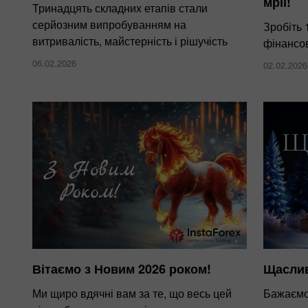
мрії!
Тринадцять складних етапів стали
серйозним випробуванням на
Зробіть 
витривалість, майстерність і рішучість
фінансов
06.02.2026
02.02.2026
Вітаємо з Новим 2026 роком!
Щаслив
Ми щиро вдячні вам за те, що весь цей
Бажаємо 