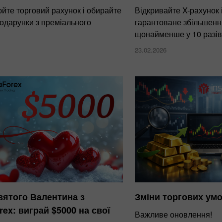
йте торговий рахунок і обирайте
Відкривайте X-рахунок 
одарунки з преміального
гарантоване збільшенн
щонайменше у 10 разів
23.02.2026
вятого Валентина з
Зміни торгових умо
rex: виграй $5000 на свої
Важливе оновлення!