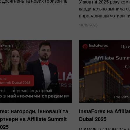
 досягнень та нових горизонтів
У жовтні 2025 року комп
кардинально змінила св
впровадивши чотири ти
10.12.2025
rex: нагороди, інновації та
InstaForex на Affili
ртнери на Affiliate Summit
Dubai 2025
2025
DIAMOND-СПОНСОР мі