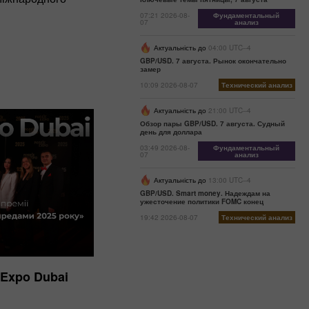
07:21 2026-08-
Фундаментальный
07
анализ
Актуальність до
04:00 UTC--4
GBP/USD. 7 августа. Рынок окончательно
замер
10:09 2026-08-07
Технический анализ
Актуальність до
21:00 UTC--4
Обзор пары GBP/USD. 7 августа. Судный
день для доллара
03:49 2026-08-
Фундаментальный
07
анализ
Актуальність до
13:00 UTC--4
GBP/USD. Smart money. Надеждам на
ужесточение политики FOMC конец
19:42 2026-08-07
Технический анализ
 Expo Dubai