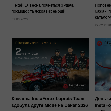
Нехай ця весна почнеться з удачі,
Поповню
посмішок та яскравих емоцій!
бажані п
каталогу
02.03.2026
27.02.2026
Команда InstaForex Loprais Team
День с
здобула друге місце на Dakar 2026
InstaFo