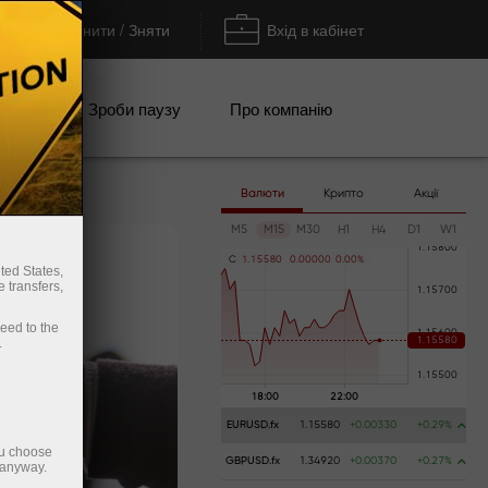
Поповнити / Зняти
Вхід в кабінет
кції
Зроби паузу
Про компанію
Валюти
Крипто
Акції
M5
M15
M30
H1
H4
D1
W1
C
1
.
1
5
5
8
0
0
.
0
0
0
0
0
0
.
0
0
%
ted States,
 transfers,
ceed to the
.
EURUSD.fx
1.15580
+0.00330
+0.29%
ou choose
GBPUSD.fx
1.34920
+0.00370
+0.27%
 anyway.