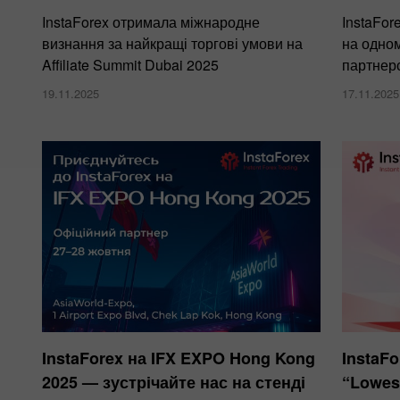
InstaForex отримала міжнародне
InstaFor
визнання за найкращі торгові умови на
на одном
Affiliate Summit Dubai 2025
партнер
19.11.2025
17.11.2025
InstaForex на IFX EXPO Hong Kong
InstaF
2025 — зустрічайте нас на стенді
“Lowest