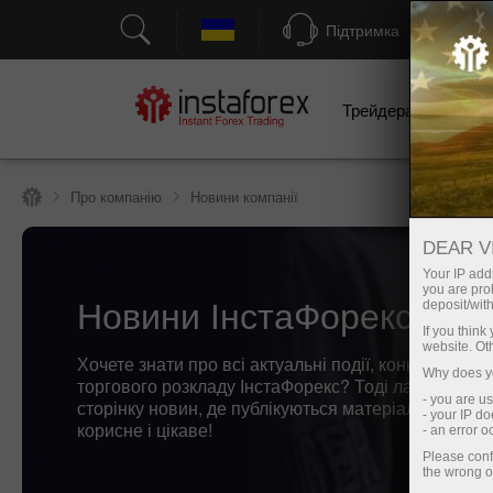
Підтримка
Трейдерам
П
Про компанію
Новини компанії
DEAR V
Your IP addr
you are proh
Новини ІнстаФорекс
deposit/with
If you thin
website. Ot
Хочете знати про всі актуальні події, конкурси та з
Why does yo
торгового розкладу ІнстаФорекс? Тоді ласкаво пр
- you are u
сторінку новин, де публікуються матеріали про н
- your IP d
корисне і цікаве!
- an error 
Please conf
the wrong o