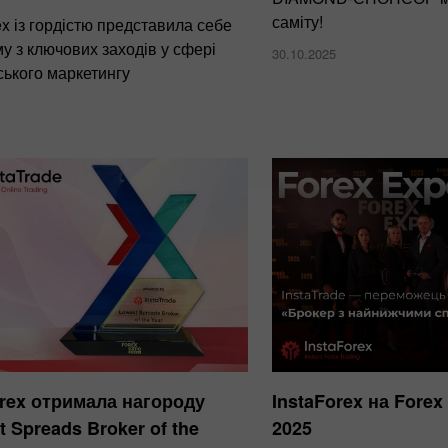
саміту!
ex із гордістю представила себе
у з ключових заходів у сфері
30.10.2025
ського маркетингу
orex отримала нагороду
InstaForex на Forex
 Spreads Broker of the
2025