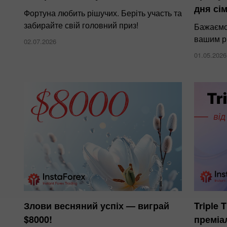
дня сім
Фортуна любить рішучих. Беріть участь та
забирайте свій головний приз!
Бажаємо 
вашим р
02.07.2026
01.05.2026
Злови весняний успіх — виграй
Triple 
$8000!
преміа