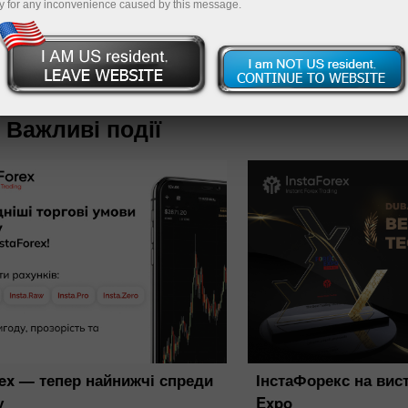
y for any inconvenience caused by this message.
Пополнит
Важливі події
rex — тепер найнижчі спреди
ІнстаФорекс на вист
у
Expo