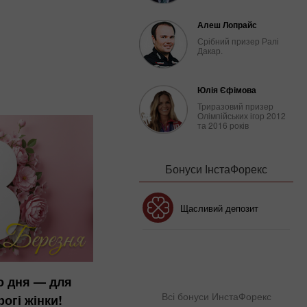
Алеш Лопрайс
Срібний призер Ралі
Дакар.
Юлія Єфімова
Триразовий призер
Олімпійських ігор 2012
та 2016 років
Бонуси ІнстаФорекс
Бонус 30%
Щасливий депозит
Клубний бонус
о дня — для
Всі бонуси ИнстаФорекс
огі жінки!