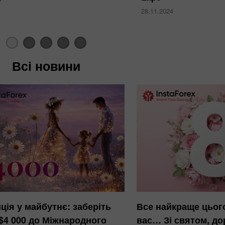
28.11.2024
Всі новини
Бонус 30%
Щасливий депозит
Клубний бонус
ція у майбутнє: заберіть
Все найкраще цьог
 $4 000 до Міжнародного
вас… Зі святом, дор