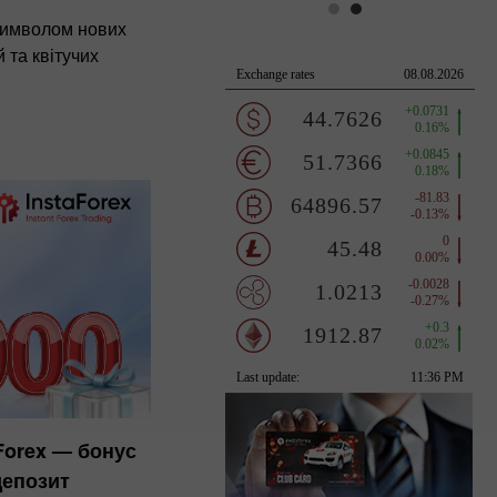
символом нових
 та квітучих
aForex — бонус
депозит