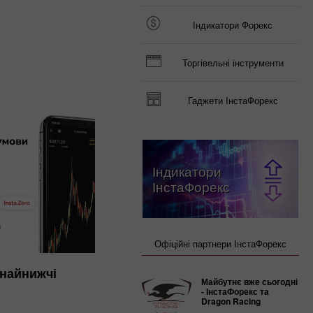
Індикатори Форекс
Торгівельні інструменти
Гаджети ІнстаФорекс
Індикатори
ІнстаФорекс
Офіційні партнери ІнстаФорекс
 найнижчі
Майбутнє вже сьогодні
- ІнстаФорекс та
Dragon Racing