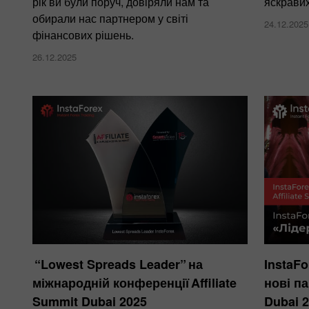
рік ви були поруч, довіряли нам та
яскравих
обирали нас партнером у світі
24.12.2025
фінансових рішень.
26.12.2025
“Lowest Spreads Leader” на
InstaFo
міжнародній конференції Affiliate
нові па
Summit Dubai 2025
Dubai 