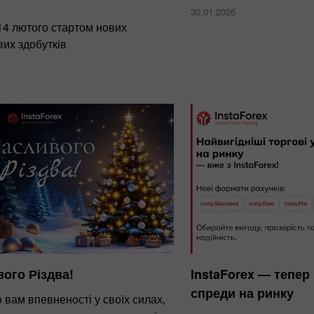
30.01.2026
14 лютого стартом нових
их здобутків
ого Різдва!
InstaForex — тепер
спреди на ринку
вам впевненості у своїх силах,