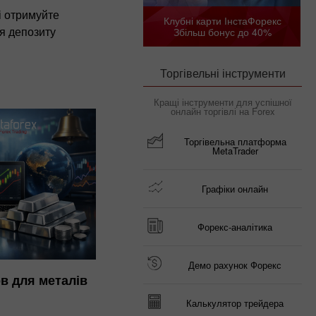
і отримуйте
Клубні карти ІнстаФорекс
я депозиту
Збільш бонус до 40%
Торгівельні інструменти
Кращі інструменти для успішної
онлайн торгівлі на Forex
Торгівельна платформа
MetaTrader
Графіки онлайн
Форекс-аналітика
Демо рахунок Форекс
в для металів
Калькулятор трейдера