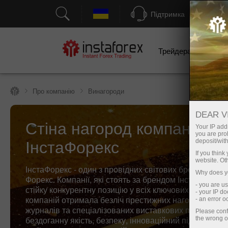
Підтримка
Трейдерам
П
Про компанію
Винагороди
DEAR V
Стіна нагород компанії
Your IP addr
you are proh
ІнстаФорекс
deposit/with
If you thin
website. Ot
ІнстаФорекс - один з провідних світових брендів на р
Why does yo
Форекс. Компанії, які стоять за брендом ІнстаФорекс
- you are u
стійку конкурентну позицію у всіх ключових сегмента
- your IP d
компаній отримала безліч престижних нагород від ді
- an error 
журналів та спеціалізованих виставкових проектів за
Please conf
бездоганну якість, безпеку, інноваційний підхід та ш
the wrong o