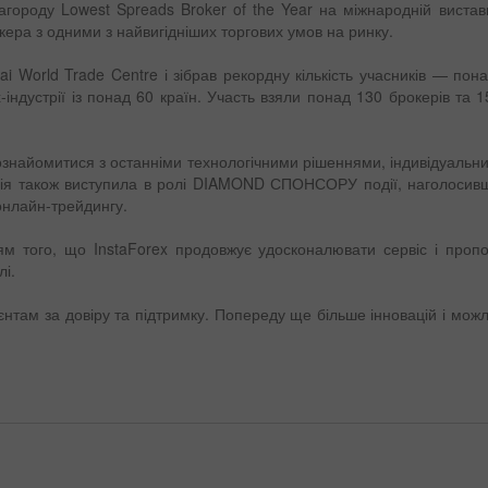
городу Lowest Spreads Broker of the Year на міжнародній вистав
ера з одними з найвигідніших торгових умов на ринку.
i World Trade Centre і зібрав рекордну кількість учасників — пон
-індустрії із понад 60 країн. Участь взяли понад 130 брокерів та 15
 познайомитися з останніми технологічними рішеннями, індивідуаль
ія також виступила в ролі DIAMOND СПОНСОРУ події, наголосивши
 онлайн-трейдингу.
м того, що InstaForex продовжує удосконалювати сервіс і пропо
лі.
єнтам за довіру та підтримку. Попереду ще більше інновацій і мож