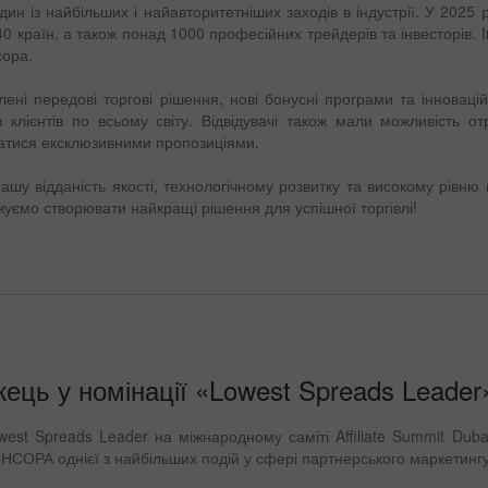
ин із найбільших і найавторитетніших заходів в індустрії. У 2025
 40 країн, а також понад 1000 професійних трейдерів та інвесторів. 
сора.
ені передові торгові рішення, нові бонусні програми та інновацій
 клієнтів по всьому світу. Відвідувачі також мали можливість о
истатися ексклюзивними пропозиціями.
у відданість якості, технологічному розвитку та високому рівню к
жуємо створювати найкращі рішення для успішної торгівлі!
Бонус 30%
Щасливий депозит
жець у номінації «Lowest Spreads Leader
est Spreads Leader на міжнародному саміті Affiliate Summit Duba
Клубний бонус
СОРА однієї з найбільших подій у сфері партнерського маркетингу