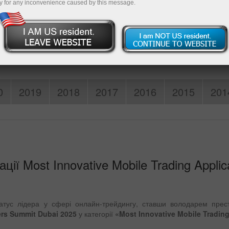
y for any inconvenience caused by this message.
Пополни
0
2019
2018
2017
2016
2015
201
ії Most Innovative Mobile Trading Applic
статус лідера у сфері онлайн-трейдингу, ставши володарем прес
ers Summit Dubai 2025
у категорії
«Most Innovative Mobile Trading