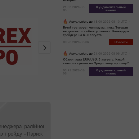
21:36 2026-08-
Фундаментальный
05
анализ
Актуальність до
18:00 2026-08-10 UTC--4
Brent тестирует минимумы, пока Тегеран
выдвигает «особые условия». Календарь
трейдера на 6–9 августа
00:28 2026-08-06
Новости
Актуальність до
21:00 2026-08-06 UTC--4
Обзор пары EUR/USD. 6 августа. Какой
смысл в сделке по Ормузскому проливу?
03:42 2026-08-
Фундаментальный
06
анализ
енеджера ралійної
алі-рейду «Париж-