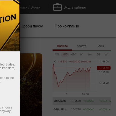
Поповнити / Зняти
Вхід в кабінет
кції
Зроби паузу
Про компанію
Валюти
Крипто
Акції
M5
M15
M30
H1
H4
D1
W1
C
1
.
1
5
5
7
0
+
0
.
0
0
0
2
0
(
+
0
.
0
2
%
)
ted States,
 transfers,
ceed to the
.
EURUSD.fx
1.15570
+0.00040
+0.03%
ou choose
GBPUSD.fx
1.34720
+0.00040
+0.03%
 anyway.