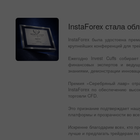
InstaForex стала об
InstaForex была удостоена прем
крупнейших конференций для трей
Ежегодно Invest Cuffs собирает
финансовых экспертов и ведущ
знаниями, демонстрации инноваци
Премия «Серебряный лавр» отра
InstaForex по обеспечению высо
торговли CFD.
Это признание подтверждает наш
платформы и прозрачности во все
Искренне благодарим всех, кто п
лучше и предлагать трейдерам по