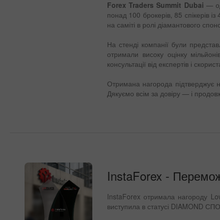
Forex Traders Summit Dubai
— од
понад 100 брокерів, 85 спікерів із
на саміті в ролі діамантового спон
На стенді компанії були представл
отримали високу оцінку мільйонів
консультації від експертів і скор
Отримана нагорода підтверджує наш
Дякуємо всім за довіру — і продов
InstaForex - Перемо
InstaForex отримала нагороду Low
виступила в статусі DIAMOND СПОН