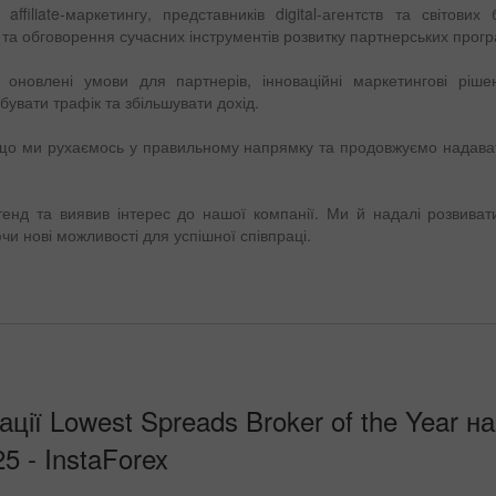
affiliate-маркетингу, представників digital-агентств та світових
та обговорення сучасних інструментів розвитку партнерських прогр
новлені умови для партнерів, інноваційні маркетингові рішен
вати трафік та збільшувати дохід.
що ми рухаємось у правильному напрямку та продовжуємо надава
тенд та виявив інтерес до нашої компанії. Ми й надалі розвиват
и нові можливості для успішної співпраці.
ії Lowest Spreads Broker of the Year на
5 - InstaForex