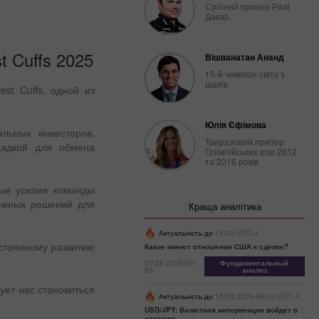
Срібний призер Ралі
Дакар.
t Cuffs 2025
Вішванатан Ананд
15-й чемпіон світу з
шахів
st Cuffs, одной из
Юлія Єфімова
альных инвесторов,
Триразовий призер
щадкой для обмена
Олімпійських ігор 2012
та 2016 років
ные усилия команды
дежных решений для
Краща аналітика
Актуальність до
14:00 UTC--4
стоянному развитию
Какое имеют отношение США к сделке?
20:28 2026-08-
Фундаментальный
05
анализ
ует нас становиться
Актуальність до
15:00 2026-08-10 UTC--4
USD/JPY: Валютная интервенция войдет в
историю