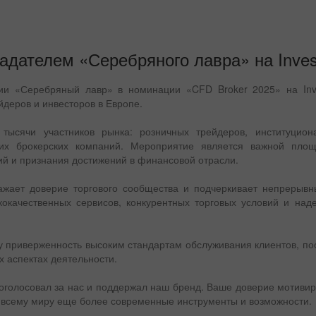
ладателем «Серебряного лавра» на Inves
ии «Серебряный лавр» в номинации «CFD Broker 2025» на Inve
деров и инвесторов в Европе.
 тысячи участников рынка: розничных трейдеров, институцион
их брокерских компаний. Мероприятие является важной пло
й и признания достижений в финансовой отрасли.
жает доверие торгового сообщества и подчеркивает непрерыв
кокачественных сервисов, конкурентных торговых условий и на
у приверженность высоким стандартам обслуживания клиентов, по
х аспектах деятельности.
роголосовал за нас и поддержал наш бренд. Ваше доверие мотивир
 всему миру еще более современные инструменты и возможности.