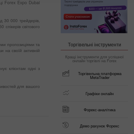
ці Forex Expo Dubai
ад 30 000 трейдерів,
0 спікерів світового
Торгівельні інструменти
ними пропозиціями та
 на своїй активній
Кращі інструменти для успішної
онлайн торгівлі на Forex
нує клієнтам одні з
Торгівельна платформа
MetaTrader
ливостей для вашого
Графіки онлайн
Форекс-аналітика
Демо рахунок Форекс