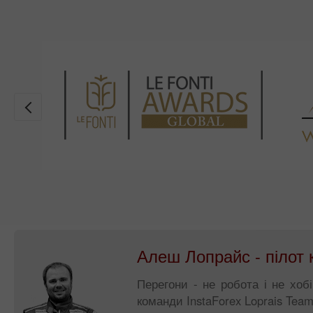
Алеш Лопрайс - пілот 
Перегони - не робота і не хоб
команди InstaForex Loprais Te