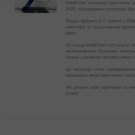
InstaForex отримала престижну на
2025, підтвердивши репутацію брок
Форум відбувся 6–7 жовтня у Duba
інвесторів та представників фінтех
рівня.
На стенді InstaForex гості могли
ексклюзивними бонусами. Компан
позиції у розвитку світового ринку
Ця нагорода стала підтвердження
найкращих умов ефективної торгів
Ми дякуємо всім партнерам та клі
успіху!