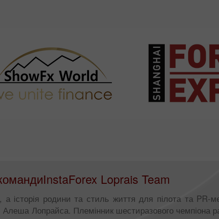
командиInstaForex Loprais Team
і, а історія родини та стиль життя для пілота та PR-м
am Алеша Лопрайса. Племінник шестиразового чемпіона р