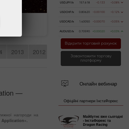
USDJPY.fx
157.618
-0.133
-0.08%
USDCHF.fx
0.80620
-0.00100
-0.12%
USDCAD.fx
1.40050
-0.00070
-0.05%
ть счёт
Вывести деньги
AUDUSD.fx
0.70590
+0.00020
+0.03%
Відкрити торговий рахунок
4
2013
2012
2011
2010
2009
Завантажити торгову
платформу
Онлайн вебинар
ation —
Офіційні партнери ІнстаФорекс
тижної нагороди на
Майбутнє вже сьогодні
 Application».
- ІнстаФорекс та
Dragon Racing