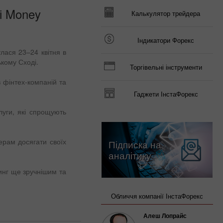
ці Money
Калькулятор трейдера
Індикатори Форекс
лася 23–24 квітня в
ькому Сході.
Торгівельні інструменти
в фінтех-компаній та
Гаджети ІнстаФорекс
луги, які спрощують
ерам досягати своїх
Підписка на
аналітику
инг ще зручнішим та
Обличчя компанії ІнстаФорекс
Алеш Лопрайс