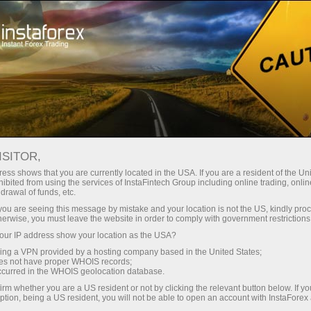
Швидке відкриття рахунку
Торгова платформа
очатківцям
Інвесторам
Партнерам
Промоа
ISITOR,
ess shows that you are currently located in the USA. If you are a resident of the Uni
ibited from using the services of InstaFintech Group including online trading, online
drawal of funds, etc.
k you are seeing this message by mistake and your location is not the US, kindly pro
herwise, you must leave the website in order to comply with government restrictions
инку
ur IP address show your location as the USA?
 мають
sing a VPN provided by a hosting company based in the United States;
х. Група
oes not have proper WHOIS records;
лових
occurred in the WHOIS geolocation database.
irm whether you are a US resident or not by clicking the relevant button below. If y
ирокий
ption, being a US resident, you will not be able to open an account with InstaForex