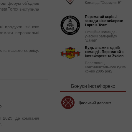
Команда "Формули-Е"
 році форум об’єднав
InstaForex виступила
Перемагай скрізь і
завжди з ІнстаФорекс
Loprais Team
ні продукти, які вже
Офіційна команда-
тримати персональні
учасник ралі-рейду
"Дакар"
Будь з нами в одній
лієнтського сервісу.
команді - Перемагай з
ІнстаФорекс та Zvolen!
Переможець
Континентального кубка
хокею 2005 року
Бонуси ІнстаФорекс
Бонус 30%
Щасливий депозит
»
i 2025, де компанія
Клубний бонус
.