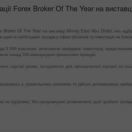
ції Forex Broker Of The Year на вистав
5
x Broker Of The Year на виставці Money Expo Abu Dhabi, яка відбу
 один із найбільших заходів у сфері фінансів та інвестицій на Близ
ад 3 000 учасників, включаючи трейдерів, інвесторів, представникі
 взяли понад 100 міжнародних фінансових брендів.
ені торгові умови, інструменти для автоматичної торгівлі та пос
рухаємось у правильному напрямку та дійсно допомагаємо трейд
ам за підтримку. Ми продовжуємо розвиватися, щоб зробити трейд