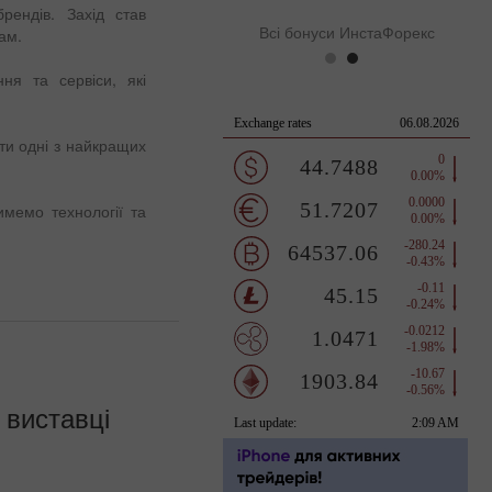
 брендів. Захід став
Всі бонуси ИнстаФорекс
ам.
ня та сервіси, які
ти одні з найкращих
имемо технології та
 виставці