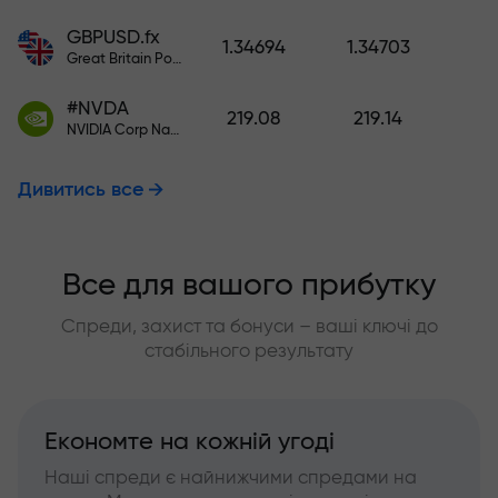
GBPUSD.fx
1.34694
1.34703
Great Britain Pound vs US Dollar
#NVDA
219.08
219.14
NVIDIA Corp Nasdaq Stock Exchange (Nasdaq) USD
Дивитись все
Все для вашого прибутку
Спреди, захист та бонуси – ваші ключі до
стабільного результату
Економте на кожній угоді
Наші спреди є найнижчими спредами на