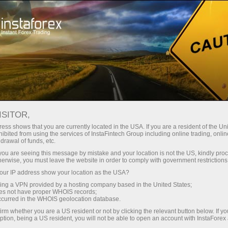
Мінімальні спреди - максимум
вигоди
ISITOR,
ess shows that you are currently located in the USA. If you are a resident of the Uni
Бонус 30% на кожен депозит
ibited from using the services of InstaFintech Group including online trading, online
З InstaForex ви отримуєте доступ
drawal of funds, etc.
до дійсно конкурентних
k you are seeing this message by mistake and your location is not the US, kindly pro
можливостей: кредитне плече до
herwise, you must leave the website in order to comply with government restrictions
1:5000, одні з найкращих
ur IP address show your location as the USA?
Швидкість
спредів та комісій на ринку, а
sing a VPN provided by a hosting company based in the United States;
також привабливі умови для
oes not have proper WHOIS records;
у трейдингу і на трасі
occurred in the WHOIS geolocation database.
торгівлі акціями та індексами
irm whether you are a US resident or not by clicking the relevant button below. If y
ption, being a US resident, you will not be able to open an account with InstaForex
Ваш особистий джекпот подарунків
Ми розробили бонусну систему,