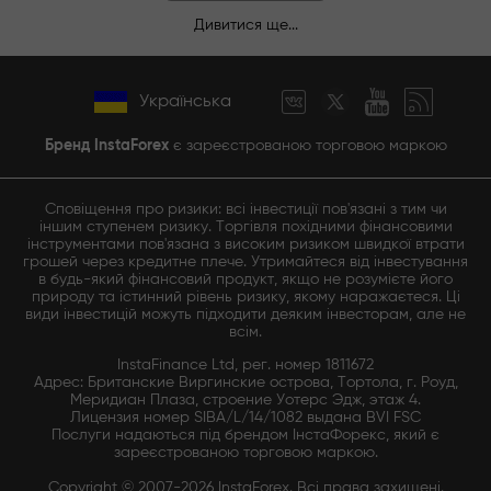
Дивитися ще...
Українська
Бренд InstaForex
є зареєстрованою торговою маркою
Сповіщення про ризики: всі інвестиції пов'язані з тим чи
іншим ступенем ризику. Торгівля похідними фінансовими
інструментами пов'язана з високим ризиком швидкої втрати
грошей через кредитне плече. Утримайтеся від інвестування
в будь-який фінансовий продукт, якщо не розумієте його
природу та істинний рівень ризику, якому наражаєтеся. Ці
види інвестицій можуть підходити деяким інвесторам, але не
всім.
InstaFinance Ltd, рег. номер 1811672
Адрес: Британские Виргинские острова, Тортола, г. Роуд,
Меридиан Плаза, строение Уотерс Эдж, этаж 4.
Лицензия номер SIBA/L/14/1082 выдана BVI FSC
Послуги надаються під брендом ІнстаФорекс, який є
зареєстрованою торговою маркою.
Copyright © 2007-2026 InstaForex. Всі права захищені.