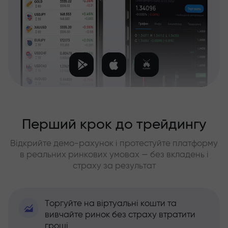
Перший крок до трейдингу
Відкрийте демо-рахунок і протестуйте платформу
в реальних ринкових умовах — без вкладень і
страху за результат
Торгуйте на віртуальні кошти та
вивчайте ринок без страху втратити
гроші