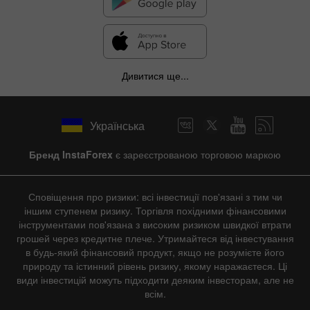
Дивитися ще...
Українська
Бренд InstaForex
є зареєстрованою торговою маркою
Сповіщення про ризики: всі інвестиції пов'язані з тим чи
іншим ступенем ризику. Торгівля похідними фінансовими
інструментами пов'язана з високим ризиком швидкої втрати
грошей через кредитне плече. Утримайтеся від інвестування
в будь-який фінансовий продукт, якщо не розумієте його
природу та істинний рівень ризику, якому наражаєтеся. Ці
види інвестицій можуть підходити деяким інвесторам, але не
всім.