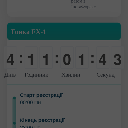
разом з
ІнстаФорекс
Гонка FX-1
:
:
:
4
1
1
0
1
4
2
0
0
0
-
0
0
3
Днів
Годинник
Хвилин
Секунд
Старт реєстрації
00:00 Пн
Кінець реєстрації
23:00 Чт