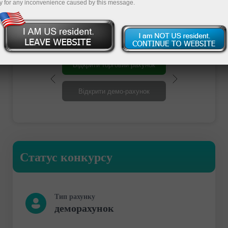
Участь
y for any inconvenience caused by this message.
Відкрити торговий рахунок
Відкрити демо-рахунок
Статус конкурсу
Тип рахунку
деморахунок