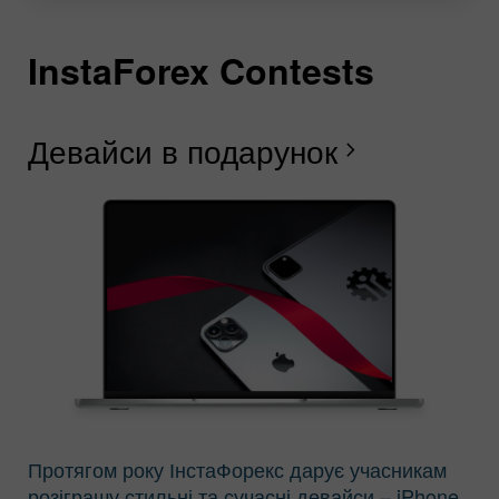
InstaForex Contests
I
I
I
I
I
I
I
Девайси в подарунок
Щ
В
Г
Р
Л
С
В
chevron_right
І
Протягом року ІнстаФорекс дарує учасникам
розіграшу стильні та сучасні девайси – iPhone,