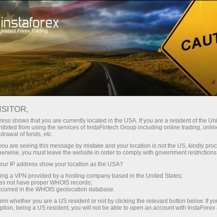
Промоакции
Конкурсы
Гонка FX-1
ISITOR,
Гонка FX-1
ess shows that you are currently located in the USA. If you are a resident of the Uni
ibited from using the services of InstaFintech Group including online trading, online
drawal of funds, etc.
Нижче наведено список учасників,
k you are seeing this message by mistake and your location is not the US, kindly pro
зареєстрованих на поточний етап конкурсу
herwise, you must leave the website in order to comply with government restrictions
«Гонка FX-1» від ІнстаФорекс. Ви можете
ur IP address show your location as the USA?
зареєструватися для участі у наступному
sing a VPN provided by a hosting company based in the United States;
етапі конкурсу прямо зараз, натиснувши
oes not have proper WHOIS records;
occurred in the WHOIS geolocation database.
кнопку «Реєстрація».
irm whether you are a US resident or not by clicking the relevant button below. If y
ption, being a US resident, you will not be able to open an account with InstaForex