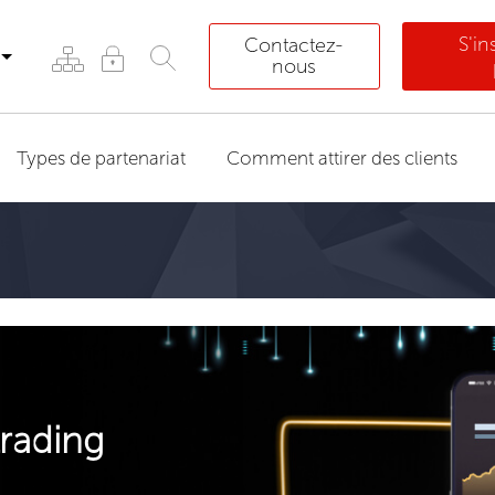
S'i
Contactez-
nous
Types de partenariat
Comment attirer des clients
rading