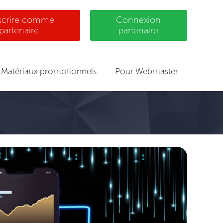
nscrire comme
Connexion
partenaire
partenaire
Matériaux promotionnels
Pour Webmaster