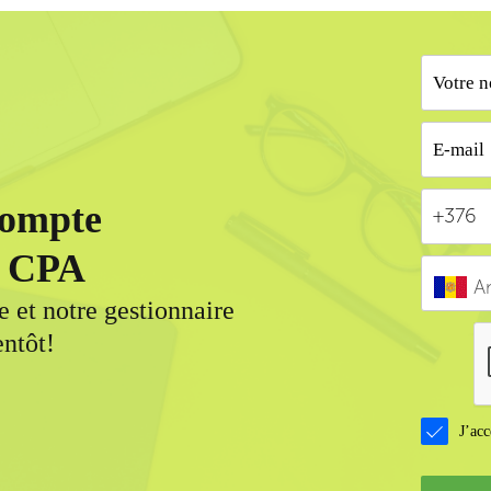
compte
on CPA
A
 et notre gestionnaire
entôt!
J’acc