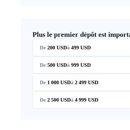
Plus le premier dépôt est import
De
200
à
499
De
500
à
999
De
1 000
à
2 499
De
2 500
à
4 999