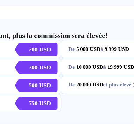
ant, plus la commission sera élevée!
200
De
5 000
à
9 999
300
De
10 000
à
19 999
De
20 000
et plus élevé
500
750