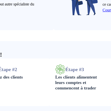
ut autre spécialiste du
ce ca
Court
!
Étape #2
Étape #3
z des clients
Les clients alimentent
leurs comptes et
commencent à trader