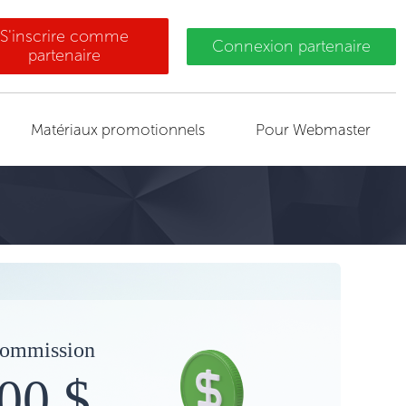
S'inscrire comme
Connexion partenaire
partenaire
Matériaux promotionnels
Pour Webmaster
commission
00 $