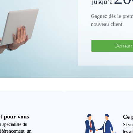
jusqu’à
Gagnez dès le prem
nouveau client
Démarr
t pour vous
Ce 
 spécialiste du
Si vo
référencement, un
les a