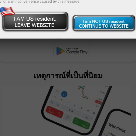
y for any inconvenience caused by this message.
ย
เหตุการณ์ที่เป็นที่นิยม