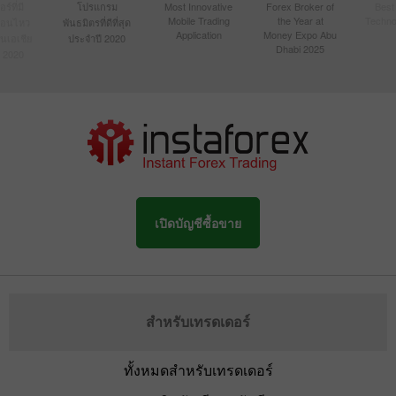
์ที่มี
โปรแกรม
Most Innovative
Forex Broker of
Best
Mobile Trading
the Year at
Techno
ื่อนไหว
พันธมิตรที่ดีที่สุด
Application
Money Expo Abu
ในเอเชีย
ประจำปี 2020
Dhabi 2025
 2020
เปิดบัญชีซื้อขาย
สำหรับเทรดเดอร์
ทั้งหมดสำหรับเทรดเดอร์