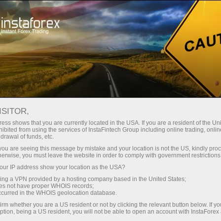
เกี่ยวกับ InstaForex
ข่าวสารบริษัท
ISITOR,
ess shows that you are currently located in the USA. If you are a resident of the Uni
ibited from using the services of InstaFintech Group including online trading, online
drawal of funds, etc.
ข่าวบริษัท
k you are seeing this message by mistake and your location is not the US, kindly pro
herwise, you must leave the website in order to comply with government restrictions
คุณต้องการที่จะทราบเกี่ยวกับเหตุการณ์ปัจจุบัน
ur IP address show your location as the USA?
ทั้งหมด,การแข่งขันและการเปลี่ยนแปลงใน แล้วยินดี
sing a VPN provided by a hosting company based in the United States;
ต้อนรับสู่หน้าข่าวที่วัสดุเกี่ยวกับสิ่งที่สำคัญที่สุดที่มี
oes not have proper WHOIS records;
occurred in the WHOIS geolocation database.
ประโยชน์และน่าสนใจมีการตีพิม
irm whether you are a US resident or not by clicking the relevant button below. If y
ption, being a US resident, you will not be able to open an account with InstaForex