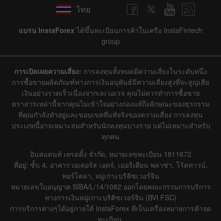
ไทย
แบรน InstaForex
ได้ขึ้นทะเบียนการค้าในเครือ InstaFintech
group
การเปิดเผยความเสี่ยง:
การลงทุนทั้งหมดมีความเสี่ยงในระดับหนึ่ง
การซื้อขายผลิตภัณฑ์ทางการเงินอนุพันธ์มีความเสี่ยงสูงที่จะสูญเสีย
เงินอย่างรวดเร็วเนื่องจากเลเวอเรจ คุณไม่ควรทำการซื้อขาย
ตราสารเหล่านี้หากคุณไม่เข้าใจอย่างถ่องแท้ถึงลักษณะของธุรกรรม
ที่คุณกำลังทำอยู่และขอบเขตที่แท้จริงของความเสี่ยง การลงทุน
ประเภทนี้อาจเหมาะสมสำหรับนักลงทุนบางราย แต่ไม่เหมาะสำหรับ
ทุกคน
อินสแตนท์ เทรดดิ้ง จำกัด, หมายเลขทะเบียน 1811672
ที่อยู่: ชั้น 4, อาคารวอเตอร์ส เอดจ์, เมอริเดียน พลาซ่า, โร้ดทาวน์,
ทอร์โตลา, หมู่เกาะบริติชเวอร์จิน
หมายเลขใบอนุญาต SIBA/L/14/1082 ออกโดยคณะกรรมการบริการ
ทางการเงินหมู่เกาะบริติชเวอร์จิน (BVI FSC)
การบริการต่างๆได้อยู่ภายใต้ InstaForex ที่เป็นเครื่องหมายการค้าจด
ทะเบียน.