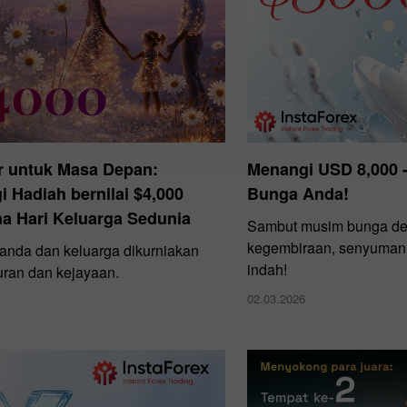
r untuk Masa Depan:
Menangi USD 8,000 
 Hadiah bernilai $4,000
Bunga Anda!
a Hari Keluarga Sedunia
Sambut musim bunga d
kegembiraan, senyuman d
nda dan keluarga dikurniakan
indah!
ran dan kejayaan.
02.03.2026