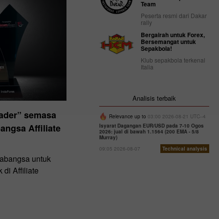
Team
Peserta resmi dari Dakar
rally
Bergairah untuk Forex,
Bersemangat untuk
Sepakbola!
Klub sepakbola terkenal
Italia
Analisis terbaik
ader” semasa
Relevance up to
03:00 2026-08-21 UTC--4
angsa Affiliate
Isyarat Dagangan EUR/USD pada 7-10 Ogos
2026: jual di bawah 1.1564 (200 EMA - 5/8
Murray)
09:05 2026-08-07
Technical analysis
arabangsa untuk
di Affiliate