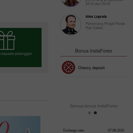
2012 dan 2016
Ales Loprais
Pemenang Pingat Perak
Rali Dakar.
Bonus InstaForex
us kepada pelanggan
Bonus 30%
Chancy deposit
h bonus anda
Bonus Kelab InstaForex
Semua bonus InstaForex