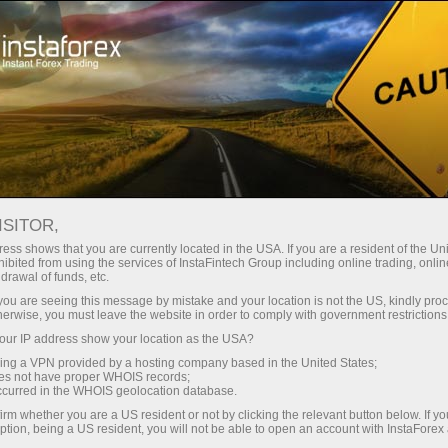
embukaan akaun segera
Platform dagangan
tuk Pedagang
Untuk Rakan
Untuk Pelabur
Kemp
Baru
Niaga
R
ISITOR,
uka akaun demo
ess shows that you are currently located in the USA. If you are a resident of the Uni
ibited from using the services of InstaFintech Group including online trading, online
drawal of funds, etc.
k you are seeing this message by mistake and your location is not the US, kindly pro
herwise, you must leave the website in order to comply with government restrictions
as kewangan global dan dengan bangganya mengumumkan 
ur IP address show your location as the USA?
agai Penaja Utama (Grand Sponsor).
sing a VPN provided by a hosting company based in the United States;
oes not have proper WHOIS records;
occurred in the WHOIS geolocation database.
18 di Hotel Edsa Shangri-La!
irm whether you are a US resident or not by clicking the relevant button below. If y
ption, being a US resident, you will not be able to open an account with InstaForex
 pedagang, pelabur, broker, dan pemimpin industri dari 