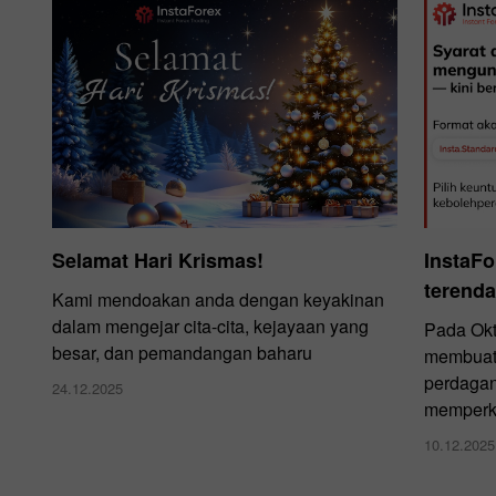
Selamat Hari Krismas!
InstaF
terenda
Kami mendoakan anda dengan keyakinan
dalam mengejar cita-cita, kejayaan yang
Pada Okt
besar, dan pemandangan baharu
membuat 
perdaga
24.12.2025
memperke
10.12.2025