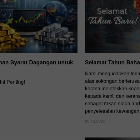
han Syarat Dagangan untuk
Selamat Tahun Baha
Kami mengucapkan terim
atas sokongan berterusan
ni Penting!
kerana meletakkan kepe
kepada kami, dan keran
sebagai rakan niaga an
penyelesaian kewangan
26.12.2025