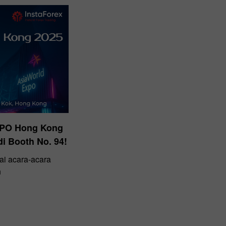
EXPO Hong Kong
i Booth No. 94!
ai acara-acara
n