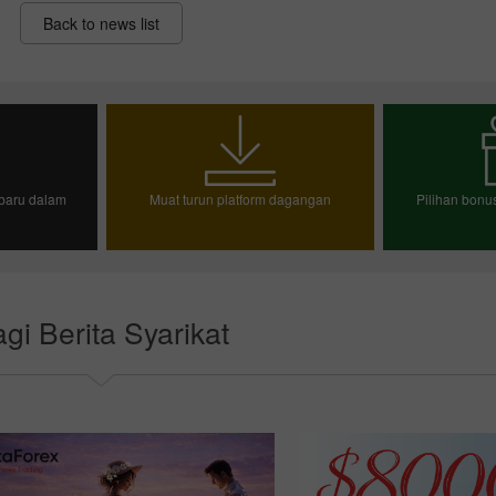
Back to news list
baru dalam
Muat turun platform dagangan
Pilihan bon
Bonus 30%
Chancy deposit
n demo
Pili
gi Berita Syarikat
Bonus Kelab InstaForex