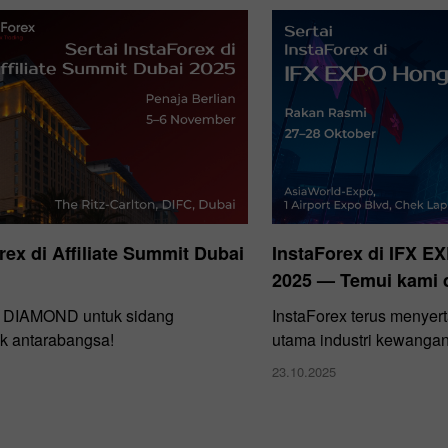
rex di Affiliate Summit Dubai
InstaForex di IFX 
2025 — Temui kami d
DIAMOND untuk sidang
InstaForex terus menyert
k antarabangsa!
utama industri kewanga
23.10.2025