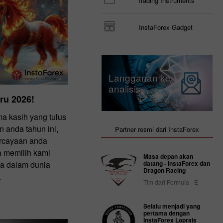
Trading Instruments
InstaForex Gadget
Langganan ke
analisis
ru 2026!
a kasih yang tulus
 anda tahun ini,
Partner resmi dari InstaForex
rcayaan anda
a memilih kami
Masa depan akan
da dalam dunia
datang - InstaForex dan
Dragon Racing
.
Tim dari Formula - E
Selalu menjadi yang
pertama dengan
InstaForex Loprais