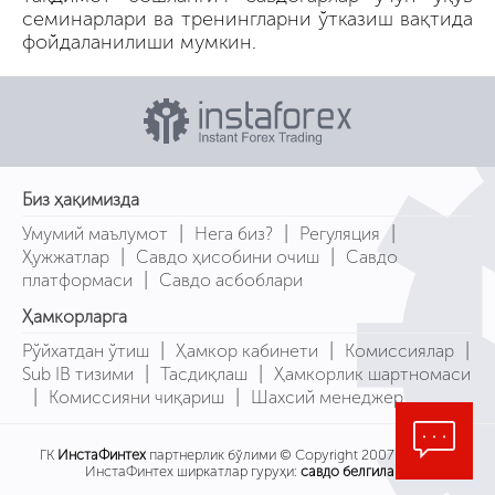
семинарлари ва тренингларни ўтказиш вақтида
фойдаланилиши мумкин.
Биз ҳақимизда
|
|
|
Умумий маълумот
Нега биз?
Регуляция
|
|
Ҳужжатлар
Савдо ҳисобини очиш
Савдо
|
платформаси
Савдо асбоблари
Ҳамкорларга
|
|
|
Рўйхатдан ўтиш
Ҳамкор кабинети
Комиссиялар
|
|
Sub IB тизими
Тасдиқлаш
Ҳамкорлик шартномаси
|
|
Комиссияни чиқариш
Шахсий менеджер
ГК
ИнстаФинтех
партнерлик бўлими © Copyright 2007-2026
ИнстаФинтех ширкатлар гуруҳи:
савдо белгилари