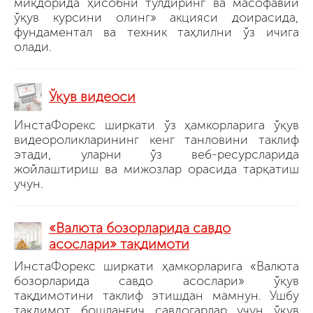
миқдорида ҳисобни тўлдиринг ва масофавий
ўқув курсини олинг» акцияси доирасида,
фундаментал ва техник таҳлилни ўз ичига
олади.
Ўқув видеоси
ИнстаФорекс ширкати ўз ҳамкорларига ўқув
видеороликларининг кенг танловини таклиф
этади, уларни ўз веб-ресурсларида
жойлаштириш ва мижозлар орасида тарқатиш
учун.
«Валюта бозорларида савдо
асослари» тақдимоти
ИнстаФорекс ширкати ҳамкорларига «Валюта
бозорларида савдо асослари» ўқув
тақдимотини таклиф этишдан мамнун. Ушбу
тақдимот бошланғич савдогарлар учун ўқув