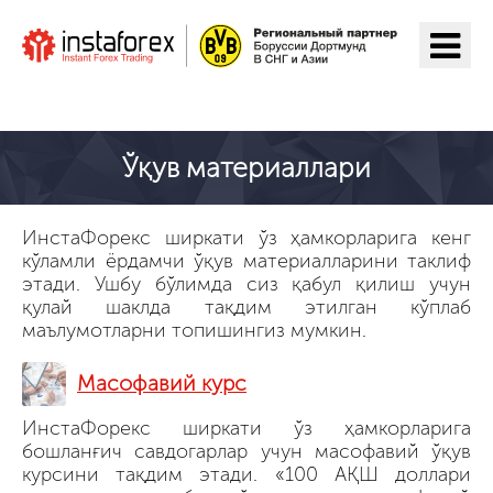
ИнстаФорекс га ўтиш
Ўқув материаллари
ИнстаФорекс ширкати ўз ҳамкорларига кенг
кўламли ёрдамчи ўқув материалларини таклиф
этади. Ушбу бўлимда сиз қабул қилиш учун
қулай шаклда тақдим этилган кўплаб
маълумотларни топишингиз мумкин.
Масофавий курс
ИнстаФорекс ширкати ўз ҳамкорларига
бошланғич савдогарлар учун масофавий ўқув
курсини тақдим этади. «100 АҚШ доллари