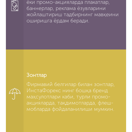
ёки промо-акцияларда плакатлар,
баннерлар, реклама ёзувларини
жойлаштириш тадбирнинг мавқеини
оширишга ёрдам беради.
Зонтлар
Фирмавий белгилар билан зонтлар,
ИнстаФорекс нинг бошқа бренд
маҳсулотлари каби, турли промо-
акцияларда, тақдимотларда, флеш-
мобларда фойдаланилиши мумкин.