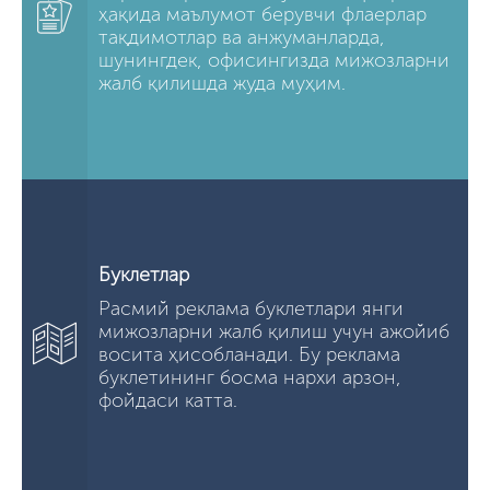
ҳақида маълумот берувчи флаерлар
тақдимотлар ва анжуманларда,
шунингдек, офисингизда мижозларни
жалб қилишда жуда муҳим.
Буклетлар
Расмий реклама буклетлари янги
мижозларни жалб қилиш учун ажойиб
восита ҳисобланади. Бу реклама
буклетининг босма нархи арзон,
фойдаси катта.