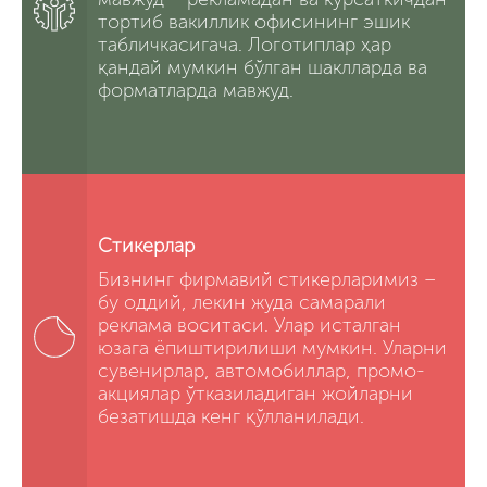
тортиб вакиллик офисининг эшик
табличкасигача. Логотиплар ҳар
қандай мумкин бўлган шаклларда ва
форматларда мавжуд.
Стикерлар
Бизнинг фирмавий стикерларимиз –
бу оддий, лекин жуда самарали
реклама воситаси. Улар исталган
юзага ёпиштирилиши мумкин. Уларни
сувенирлар, автомобиллар, промо-
акциялар ўтказиладиган жойларни
безатишда кенг қўлланилади.