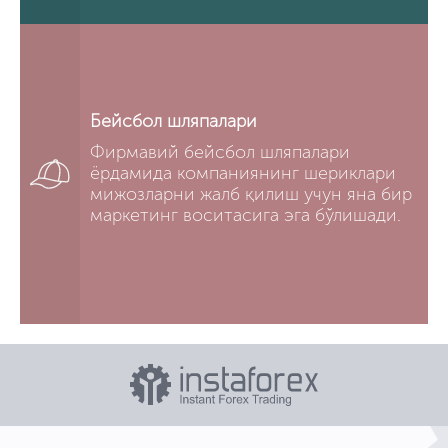
Бейсбол шляпалари
Фирмавий бейсбол шляпалари
ёрдамида компаниянинг шериклари
мижозларни жалб қилиш учун яна бир
маркетинг воситасига эга бўлишади.