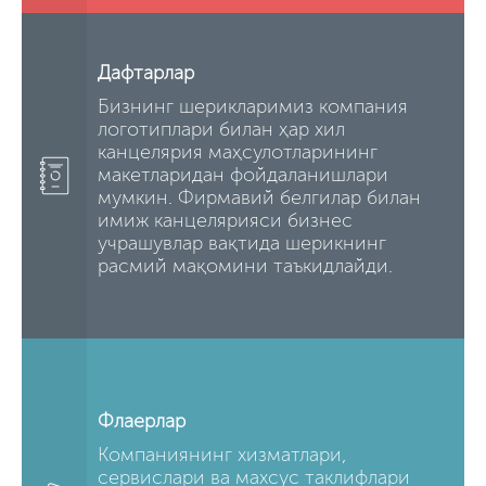
Дафтарлар
Бизнинг шерикларимиз компания
логотиплари билан ҳар хил
канцелярия маҳсулотларининг
макетларидан фойдаланишлари
мумкин. Фирмавий белгилар билан
имиж канцелярияси бизнес
учрашувлар вақтида шерикнинг
расмий мақомини таъкидлайди.
Флаерлар
Компаниянинг хизматлари,
сервислари ва махсус таклифлари