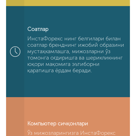
Соатлар
ИнстаФорекс нинг белгилари билан
соатлар бренднинг ижобий образини
мустаҳкамлашга, мижозларни ўз
томонга оғдиришга ва шерикликнинг
юқори мақомига эътиборни
қаратишга ёрдам беради.
Компьютер сичқонлари
Ўз мижозларингизга ИнстаФорекс