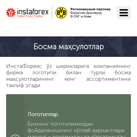
ИнстаФорекс га ўтиш
Босма маҳсулотлар
ИнстаФорекс ўз шерикларига компаниянинг
фирма логотипи билан турли босма
маҳсулотларининг кенг ассортиментини
таклиф этади.
Логотиплар
Бизнинг логотипимиздан
фойдаланишнинг кўплаб вариантлари
мавжуд – рекламадан ва кўрсаткичдан