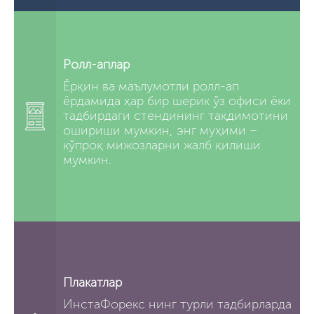
Ролл-аплар
Ёрқин ва маълумотли ролл-ап
ёрдамида ҳар бир шерик ўз офиси ёки
тадбирдаги стендининг тақдимотини
ошириши мумкин, энг муҳими –
кўпроқ мижозларни жалб қилиши
мумкин.
Плакатлар
ИнстаФорекс нинг турли тадбирларда