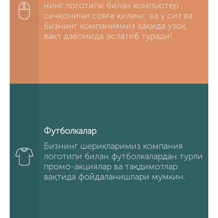
нинг логотипи билан компьютер
сичқонини совға қилинг, ва у сиз ва
бизнинг компаниямиз ҳақида узоқ
вақт давомида эслатиб туради!
Футболкалар
Бизнинг шерикларимиз компания
логотипи билан футболкалардан турли
промо-акциялар ва тақдимотлар
вақтида фойдаланишлари мумкин.