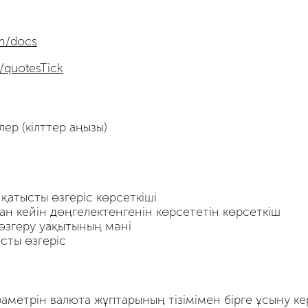
om/docs
i/quotesTick
ер (кілттер аңызы)
қатысты өзгеріс көрсеткіші
н кейін дөңгелектенгенін көрсететін көрсеткіш
өзгеру уақытының мәні
сты өзгеріс
раметрін валюта жұптарының тізімімен бірге ұсыну ке