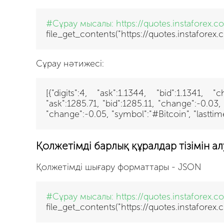
#Сұрау мысалы:
https://quotes.instaforex.
file_get_contents("https://quotes.instafore
Сұрау нәтижесі:
[{"digits":4, "ask":1.1344, "bid":1.1341,
"ask":1285.71, "bid":1285.11, "change":-0.03
"change":-0.05, "symbol":"#Bitcoin", "lastt
Қолжетімді барлық құралдар тізімін ал
Қолжетімді шығару форматтары - JSON
#Сұрау мысалы:
https://quotes.instaforex.c
file_get_contents("https://quotes.instaforex.