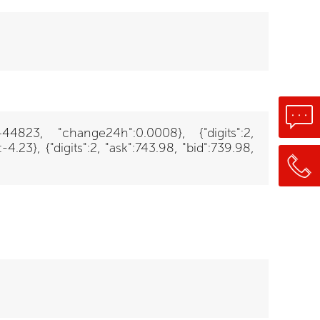
6444823, "change24h":0.0008}, {"digits":2,
23}, {"digits":2, "ask":743.98, "bid":739.98,