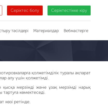
Серіктес болу
Серіктестікке кіру
стыру тәсілдері
Материалдар
Вебмастерге
отировкаларға қолжетімділік туралы ақпарат
лар алу үшін қолжетімді.
 қысқа мерзімді және ұзақ мерзімді нарық
 тартуға көмектеседі.
т көзі ретінде.