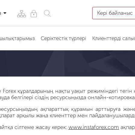
а
Кері байланыс
қшылықтарымыз
Серіктестік түрлері
Клиенттерді салы
Forex құралдарының нақты уақыт режиміндегі тегін к
ауда белгілері сіздің ресурсыңызда онлайн-котировка
ресурсыңыздың ақпараттық құрамын арттыруға және
қпарат арқылы жаңа клиенттер мен пайдаланушыларды
айтқа сілтеме жасау керек:
www.instaforex.com
ақпара