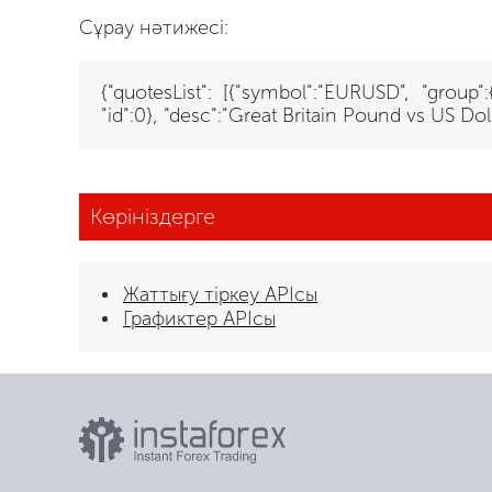
Сұрау нәтижесі:
{"quotesList": [{"symbol":"EURUSD", "group"
"id":0}, "desc":"Great Britain Pound vs US Doll
Көрініздерге
Жаттығу тіркеу APIсы
Графиктер APIсы