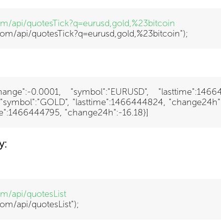
com/api/quotesTick?q=eurusd,gold,%23bitcoin
x.com/api/quotesTick?q=eurusd,gold,%23bitcoin");
 "change":-0.0001, "symbol":"EURUSD", "lasttime":146
, "symbol":"GOLD", "lasttime":1466444824, "change24h":-4.
ime":1466444795, "change24h":-16.18}]
у:
om/api/quotesList
com/api/quotesList")
;