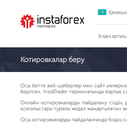
Қазақш
ИнстаФорекс-ге өту
Біздің арты
Котировкалар беру
Осы бетте веб-шеберлер мен сайт иелеріне 
берілген. InstaTrader терминалында барлық с
Онлайн-котировкаларды пайдалану сіздің 
қозғалыстары туралы жедел жаңартылатын а
Осы котировкаларды пайдаланғанда біздің с