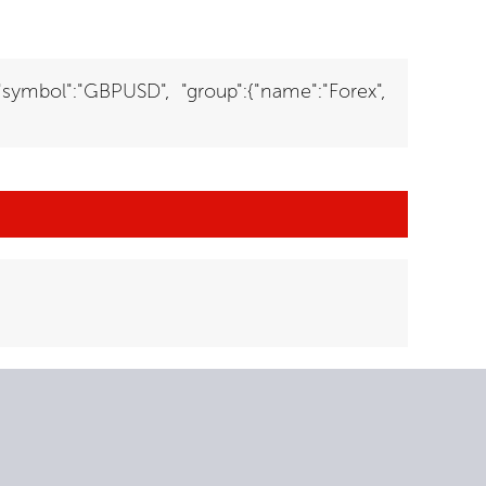
{"symbol":"GBPUSD", "group":{"name":"Forex",