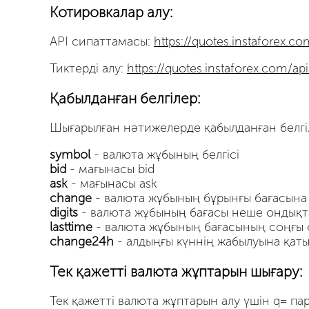
Котировкалар алу:
API сипаттамасы:
https://quotes.instaforex.c
Тиктерді алу:
https://quotes.instaforex.com/ap
Қабылданған белгілер:
Шығарылған нәтижелерде қабылданған белгіл
symbol
- валюта жұбының белгісі
bid
- мағынасы bid
ask
- мағынасы ask
change
- валюта жұбының бұрынғы бағасына 
digits
- валюта жұбының бағасы неше ондықта
lasttime
- валюта жұбының бағасының соңғы 
change24h
- алдыңғы күннің жабылуына қаты
Тек қажетті валюта жұптарын шығару:
Тек қажетті валюта жұптарын алу үшін q= па