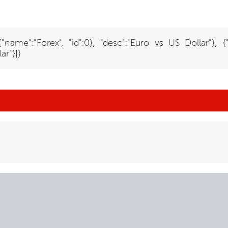
:{"name":"Forex", "id":0}, "desc":"Euro vs US Dollar"}, 
ar"}]}