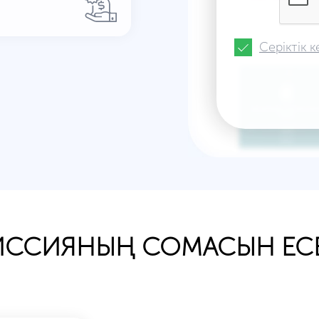
Серіктік к
ССИЯНЫҢ СОМАСЫН ЕС