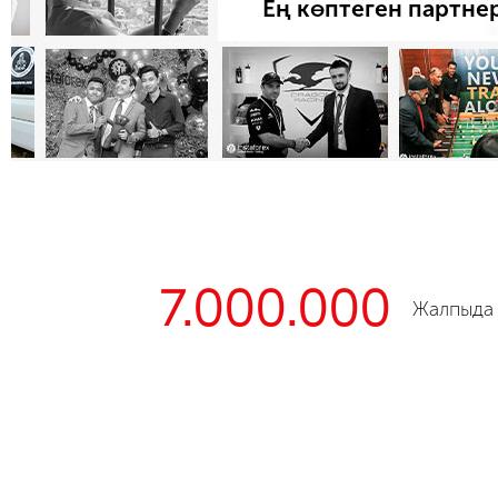
Ең көптеген партне
7.000.000
Жалпыда