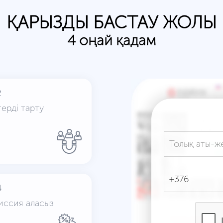
ҚАРЫЗДЫ БАСТАУ ЖОЛЫ
4 оңай қадам
2
ерді тарту
4
иссия аласыз