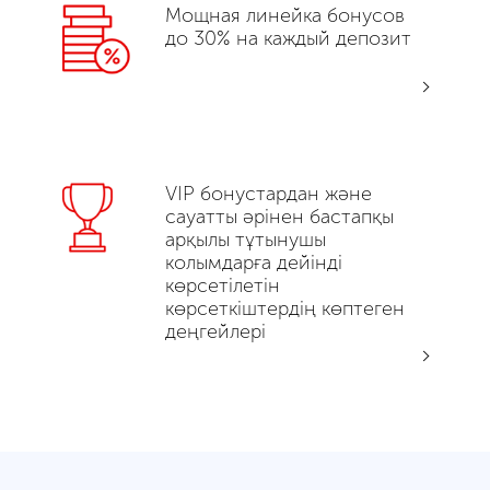
Мощная линейка бонусов
до 30% на каждый депозит
VIP бонустардан және
сауатты әрінен бастапқы
арқылы тұтынушы
колымдарға дейінді
көрсетілетін
көрсеткіштердің көптеген
деңгейлері