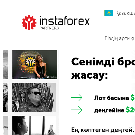
Қазақш
ИнстаФорекс-ге өту
Біздің арты
Сенімді бр
жасау:
$
Лот басына
$2
деңгейіне
Ең көптеген деңгей.