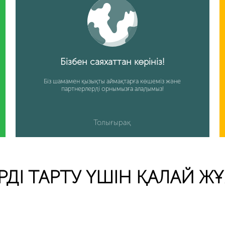
Бізбен саяхаттан көрініз!
Біз шамамен қызықты аймақтарға көшеміз және
партнерлерді орнымызға аладымыз!
Толығырақ
ДІ ТАРТУ ҮШІН ҚАЛАЙ Ж