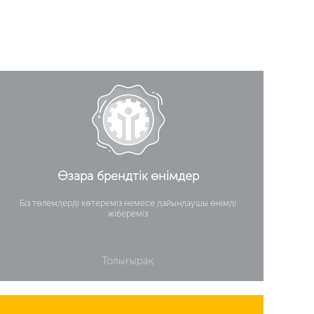
Өзара брендтік өнімдер
Біз төлемдерді көтереміз немесе дайындаушы өнімді
жібереміз
Толығырақ