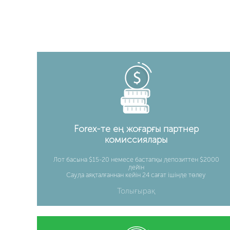
Forex-те ең жоғарғы партнер
комиссиялары
Лот басына $15-20 немесе бастапқы депозиттен $2000
дейін
Сауда аяқталғаннан кейін 24 сағат ішінде төлеу
Толығырақ