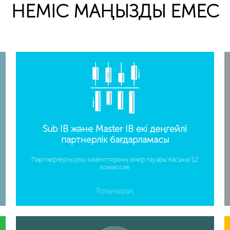
НЕМІС МАҢЫЗДЫ ЕМЕС
Sub IB және Master IB екі деңгейлі
партнерлік бағдарламасы
Партнерлеріңіздің клиенттерінің өнер тауары басына $2
комиссия
Толығырақ