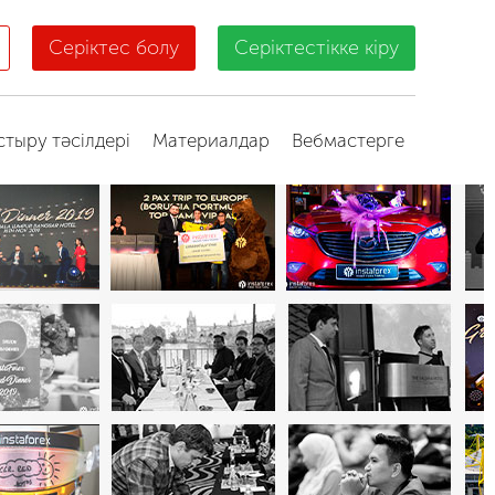
Серіктес болу
Серіктестікке кіру
стыру тәсілдері
Материалдар
Вебмастерге