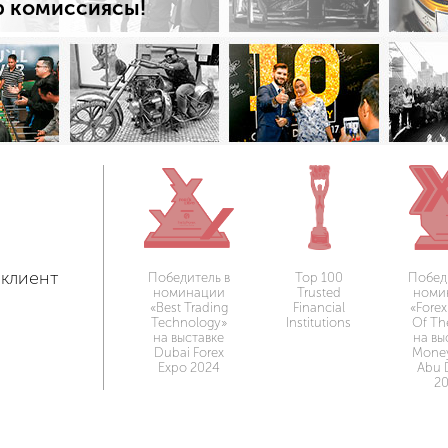
р комиссиясы!
 клиент
Победитель в
Top 100
Побед
номинации
Trusted
номи
«Best Trading
Financial
«Forex
Technology»
Institutions
Of Th
на выставке
на вы
Dubai Forex
Mone
Expo 2024
Abu 
2