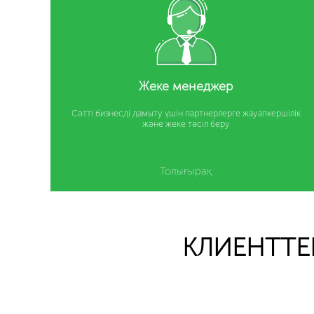
Жеке менеджер
Сәтті бизнесді дамыту үшін партнерлерге жауапкершілік
және жеке тәсіл беру
Толығырақ
КЛИЕНТТЕР