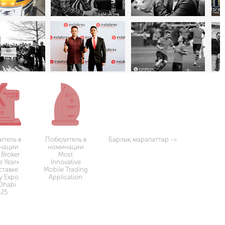
итель в
Победитель в
Барлық марапаттар
->
нации
номинации
 Broker
Most
e Year»
Innovative
ставке
Mobile Trading
y Expo
Application
Dhabi
025