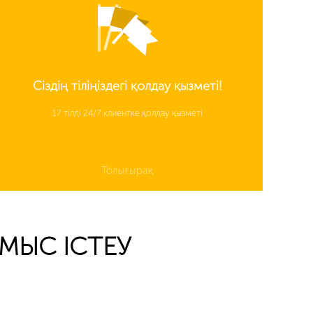
Сіздің тіліңіздегі қолдау қызметі!
17 тілді 24/7 клиентке қолдау қызметі
Толығырақ
ҰМЫС ІСТЕУ