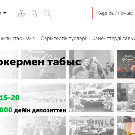
а
Кері байланыс
қшылықтарымыз
Серіктестік түрлері
Клиенттерді салы
окермен табыс
15-20
000
дейін депозиттен