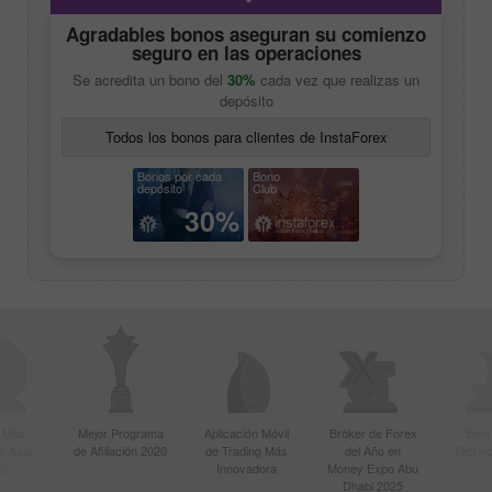
Agradables bonos aseguran su comienzo
seguro en las operaciones
Se acredita un bono del
30%
cada vez que realizas un
depósito
Todos los bonos para clientes de InstaForex
Bonos por cada
Bono
depósito
Club
30%
r Más
Mejor Programa
Aplicación Móvil
Bróker de Forex
Best
n Asia
de Afiliación 2020
de Trading Más
del Año en
Techno
20
Innovadora
Money Expo Abu
Dhabi 2025