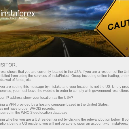
Para Operadores
Forex Analytics
ISITOR,
ess shows that you are currently located in the USA. If you are a resident of the Uni
ibited from using the services of InstaFintech Group including online trading, online
Forex Analytics
drawal of funds, etc.
k you are seeing this message by mistake and your location is not the US, kindly pro
herwise, you must leave the website in order to comply with government restrictions
Le presentamos la sección de análisis de Forex
ur IP address show your location as the USA?
actualizada diariamente, donde encontrará
sing a VPN provided by a hosting company based in the United States;
reseñas de reconocidos expertos en los
oes not have proper WHOIS records;
mercados de divisas e información financiera
occurred in the WHOIS geolocation database.
actualizada.
irm whether you are a US resident or not by clicking the relevant button below. If y
ption, being a US resident, you will not be able to open an account with InstaForex