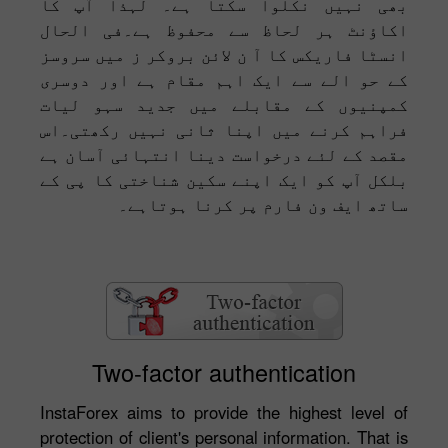
بھی نہیں نکلوا سکتا ہے۔ لہذا آپ کا
اکاؤنٹ ہر لحاظ سے محفوظ ہے۔فی الحال
انسٹا فاریکس کا آ ن لائن بروکر ز میں سروسز
کے حو الے سے ایک اہم مقام ہے اور دوسری
کمپنیوں کے مقابلے میں جدید سہو لیات
فراہم کرنے میں اپنا ثانی نہیں رکھتی۔اس
مقصد کے لئے درخواست دینا انتہائی آسان ہے
بلکل آپ کو ایک اپنے سکین شناختی کا پی کے
ساتھ ایف ون فارم پر کرنا ہوتاہے۔
Two-factor authentication
InstaForex aims to provide the highest level of
protection of client's personal information. That is