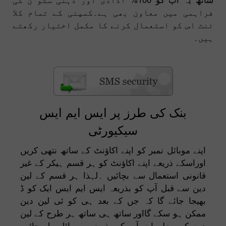
فراہمی میں معاون بھی ہے۔کمپنی کے تمام کلا
ئنٹ اس کو استعمال کرنے کا مکمل اختیار رکھتے
ہیں۔
بنک کی طرز پر ایس ایم ایس
سیکیورٹی
اپنے موبائل نمبر کو اپنے اکاؤنٹ کے ساتھ نتھی کریں
اوراسکے ذریعے اپنے اکاؤنٹ کو ہر قسم ہیکر کے غیر
قانونی استعمال سے بچائیں ۔لہذا ہر قسم کے لین
دین سے قبل آپ کو بذریعہ ایس ایم ایس ایک کو ڈ
بھیجا جائے گا کہ جں کے بعد ہی کو ئی لین دین
ممکن ہو سکے گااور ساتھ ہی ساتھ ہر طرح کے لین
دین کی معلومات آپ کو بذریعہ مو بائل مل جائیں