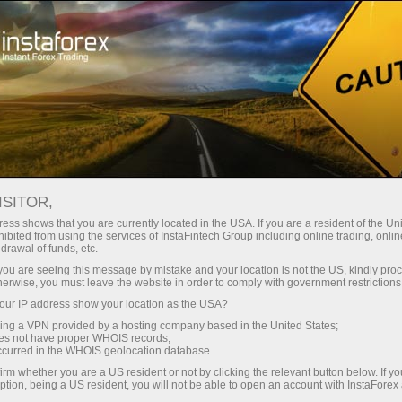
تاجروں کے لیے
تجارتی شرائط
انسٹا فاریکس کے ساتھ سیکیورٹی کا نظام
ISITOR,
ess shows that you are currently located in the USA. If you are a resident of the Uni
انسٹا فاریکس کے ساتھ
ibited from using the services of InstaFintech Group including online trading, online
drawal of funds, etc.
سیکیورٹی کا نظام
k you are seeing this message by mistake and your location is not the US, kindly pro
herwise, you must leave the website in order to comply with government restrictions
ur IP address show your location as the USA?
انسٹا فاریکس کے ساتھ اکاؤنٹ کھلواتے
sing a VPN provided by a hosting company based in the United States;
ہیں آپ کو فوری طور پر آپ کے سسٹم اور
oes not have proper WHOIS records;
occurred in the WHOIS geolocation database.
رقم کے حو الے سے ہر طرح کی ضمانت فراہم
irm whether you are a US resident or not by clicking the relevant button below. If y
کی جاتی ہے۔مزید برآں انسٹا فاریکس کی
ption, being a US resident, you will not be able to open an account with InstaForex