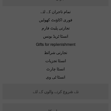
تمام تاجران کے لئے
فوری اکاؤنٹ کھولیں
تجارتی پلیٹ فارم
انسٹا ٹریڈ بونس
Gifts for replenishment
تجارتی شرائط
انسٹا تجزیات
انسٹا چارٹ
انسٹا ٹی وی
نئے شروع کرنے والوں کے لئے