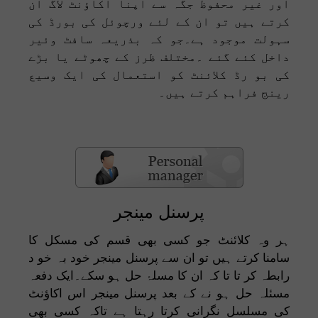
اور غیر محفوظ جگہ سے اپنا اکاؤنٹ لاگ ان
کرتے ہیں تو ان کے لئے ورچوئل کی بورڈ کی
سہولت موجود ہے۔جو کہ بذریعہ سافٹ وئیر
داخل کئے گئے ۔مختلف ظرز کے چھوٹے یا بڑے
کی بو رڈ کلائنٹ کو استعمال کی ایک وسیع
رینج فراہم کرتے ہیں۔
پرسنل مینجر
ہر وہ کلائنٹ جو کسی بھی قسم کی مسکل کا
سامنا کرتے ہیں تو ان سے پرسنل مینجر خود بہ خو د
رابطہ کر تا تا کہ ان کا مسلۂ حل ہو سکے۔ایک دفعہ
مسئلہ حل ہو نے کے بعد پرسنل مینجر اس اکاؤنٹ
کی مسلسل نگرانی کرتا رہتا ہے تاکہ کسی بھی