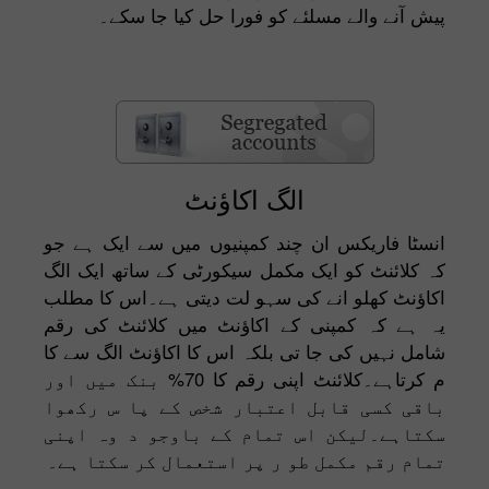
پیش آنے والے مسلئے کو فورا حل کیا جا سکے۔
الگ اکاؤنٹ
انسٹا فاریکس ان چند کمپنیوں میں سے ایک ہے جو
کہ کلائنٹ کو ایک مکمل سیکورٹی کے ساتھ ایک الگ
اکاؤنٹ کھلو انے کی سہو لت دیتی ہے۔اس کا مطلب
یہ ہے کہ کمپنی کے اکاؤنٹ میں کلائنٹ کی رقم
شامل نہیں کی جا تی بلکہ اس کا اکاؤنٹ الگ سے کا
م کرتاہے۔کلائنٹ اپنی رقم کا 70% بنک میں اور
باقی کسی قابل اعتبار شخص کے پا س رکھوا
سکتاہے۔لیکن اس تمام کے باوجو د وہ اپنی
تمام رقم مکمل طو ر پر استعمال کر سکتا ہے۔