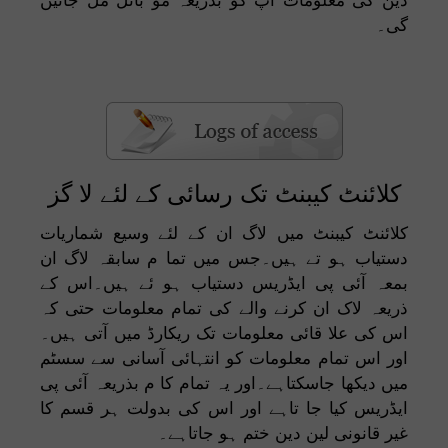
گی۔
کلائنٹ کیبنٹ تک رسائی کے لئے لا گز
کلائنٹ کیبنٹ میں لاگ ان کے لئے وسیع شماریات
دستیاب ہو تے ہیں۔جس میں تما م سابقہ لاگ ان
بمعہ آئی پی ایڈریس دستیاب ہو ئے ہیں۔اس کے
ذریعہ لاک ان کرنے والے کی تمام معلومات حتی کہ
اس کی علا قائی معلومات تک ریکارڈ میں آتی ہیں۔
اور اس تمام معلومات کو انتہائی آسانی سے سسٹم
میں دیکھا جاسکتاہے۔اور یہ تمام کا م بذریعہ آئی پی
ایڈریس کیا جا تاہے اور اس کی بدولت ہر قسم کا
غیر قانونی لین دین ختم ہو جاتاہے۔