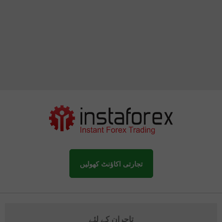
تجارتی اکاؤنٹ کھولیں
تاجران کے لئے