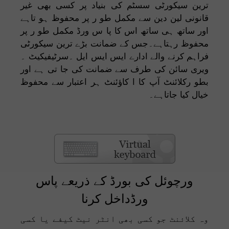
ترین سیکورٹی سسٹم کی بنیاد پر کسی بھی غیر
قانونی لین دین سے مکمل طو ر پر محفوظ ہو تاہے
اور ساتھ ہی ساتھ اس کا پا س ورڈ مکمل طو ر پر
محفوظ رہتاہے۔جس کے ضمانت بڑے ترین سیکورٹی
فراہم کرنے والے ادارے ایس ایس ایل ۔سرٹیفیکیٹ ۔
ویری سائن کی طرف سے ضمانت کی جا تی ہے اور
بطو رکلائنٹ آپ کا ا کاؤئنٹ ہر اعتبار سے محفوظ
خیال کیا جاتاہے۔
ورچوئل کی بورڈ کے ذریعے پاس
ورڈداخل کرنا
وہ کلائنٹ جو کسی بھی انٹر نیٹ کیفے یا کسی