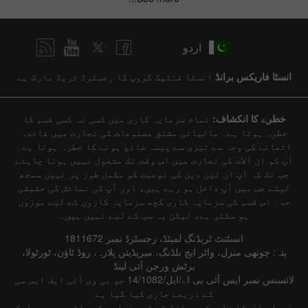
اردو
انسٹا فاریکس برانڈ
انسٹا فنٹیک گروپ کا رجسٹرڈ ٹریڈ مارک ہے
خطرے کا انکشاف:
تمام سرمایہ کاری میں کسی نہ کسی قسم کا
خطرہ ہوتا ہے۔ مالیاتی مشتق مصنوعات کی تجارت میں فائدہ
اٹھانے کی وجہ سے تیزی سے پیسہ ضائع ہونے کا خطرہ ہوتا ہے۔
آپ کو ان آلات کی تجارت میں اس وقت تک مشغول نہیں ہونا چاہئے
جب تک کہ آپ ان لین دین کی نوعیت کو مکمل طور پر نہیں سمجھ
لیتے جس میں آپ داخل ہو رہے ہیں، اور آپ کی نمائش کی حقیقی
حد۔ اس قسم کی سرمایہ کاری کچھ سرمایہ کاروں کے لیے موزوں
ہو سکتی ہے، لیکن یہ سب کے لیے نہیں ہیں۔
انسٹنٹ ٹریڈنگ لمیٹڈ، رجسٹرڈ نمبر 1811672
پتہ: چوتھی منزل، واٹر ایج بلڈنگ، میریڈیئن پلازہ، روڈ ٹاؤن، ٹورٹولا،
برٹش ورجن آئی لینڈ
لائسنس نمبر ایس آئی بی اے/ایل/14/1082 جو بی وی آئی ایف ایس سی
کے ذریعے جاری کیا گیا ہے
خدمات انسٹا فاریکس برانڈ کے تحت فراہم کی جاتی ہیں جو ایک