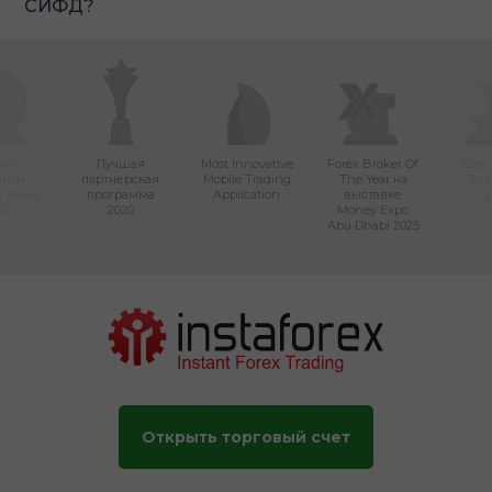
СИФД?
ый
Лучшая
Most Innovative
Forex Broker Of
Best
вный
партнерская
Mobile Trading
The Year на
Tec
в Азии
программа
Application
выставке
2
20
2020
Money Expo
Abu Dhabi 2025
Открыть торговый счет