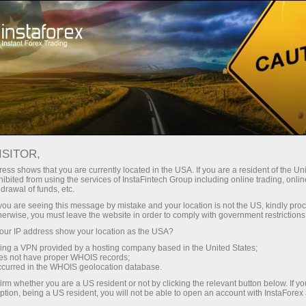
Структурированные Инвестиции
ISITOR,
Фиксированной Доходности (СИФД)
ess shows that you are currently located in the USA. If you are a resident of the Uni
ibited from using the services of InstaFintech Group including online trading, online
— абсолютная гарантия
drawal of funds, etc.
прибыльности ваших средств
k you are seeing this message by mistake and your location is not the US, kindly pro
herwise, you must leave the website in order to comply with government restrictions
Инвестируйте с полной уверенностью в том, что через
6
месяцев
торговли получите прирост
50%
от вложенных
ur IP address show your location as the USA?
средств, несмотря ни на какие рыночные факторы
sing a VPN provided by a hosting company based in the United States;
oes not have proper WHOIS records;
occurred in the WHOIS geolocation database.
Открыть счет
irm whether you are a US resident or not by clicking the relevant button below. If y
ption, being a US resident, you will not be able to open an account with InstaForex