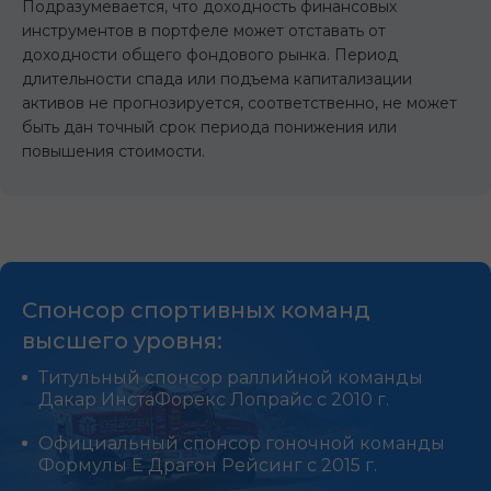
Подразумевается, что доходность финансовых
инструментов в портфеле может отставать от
доходности общего фондового рынка. Период
длительности спада или подъема капитализации
активов не прогнозируется, соответственно, не может
быть дан точный срок периода понижения или
повышения стоимости.
Спонсор спортивных команд
высшего уровня:
Титульный спонсор раллийной команды
Дакар ИнстаФорекс Лопрайс с 2010 г.
Официальный спонсор гоночной команды
Формулы Е Драгон Рейсинг с 2015 г.