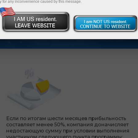
y for any inconvenience caused by this message.
Постоянный рост доходов
Компенсация убытков в процессе торговли
Если по итогам шести месяцев прибыльность
составляет менее 50%, компания доначисляет
недостающую сумму при условии выполнения
участником следующего пункта программы: