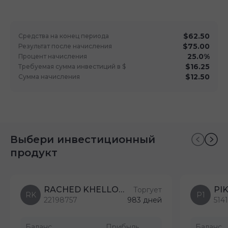
$62.50
Средства на конец периода
$75.00
Результат после начисления
25.0%
Процент начисления
$16.25
Требуемая сумма инвестиций в $
$12.50
Сумма начисления
Выбери инвестиционный
продукт
RACHED KHELLOUFI YAHIA
PIK
Торгует
RK
P1
22198757
983 дней
514
Баланс
Прибыль
Баланс